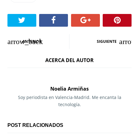
N
ANTERIOR
SIGUIENTE
a
ACERCA DEL AUTOR
v
e
g
Noelia Armiñas
a
Soy periodista en Valencia-Madrid. Me encanta la
tecnología.
c
i
POST RELACIONADOS
ó