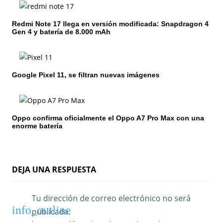
n
Redmi Note 17 llega en versión modificada: Snapdragon 4
d
Gen 4 y batería de 8.000 mAh
e
e
Google Pixel 11, se filtran nuevas imágenes
n
t
Oppo confirma oficialmente el Oppo A7 Pro Max con una
r
enorme batería
a
d
DEJA UNA RESPUESTA
a
s
Tu dirección de correo electrónico no será
publicada.