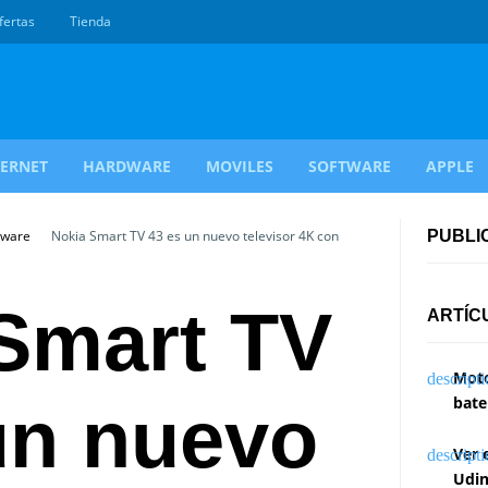
fertas
Tienda
TERNET
HARDWARE
MOVILES
SOFTWARE
APPLE
dware
Nokia Smart TV 43 es un nuevo televisor 4K con
PUBLI
Smart TV
ARTÍC
Moto
bate
un nuevo
Ver 
Udin