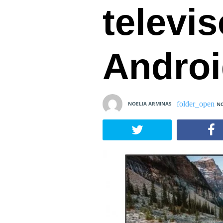
televi
Androi
NOELIA ARMINAS
NO