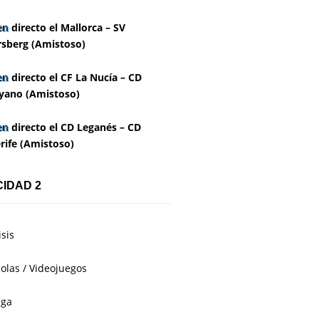
en directo el Mallorca – SV
rsberg (Amistoso)
en directo el CF La Nucía – CD
yano (Amistoso)
en directo el CD Leganés – CD
rife (Amistoso)
CIDAD 2
isis
olas / Videojuegos
aga