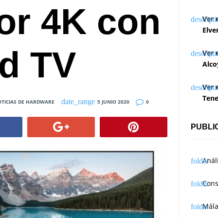
sor 4K con
Ver 
Elve
d TV
Ver 
Alco
Ver 
Tene
TICIAS DE HARDWARE
5 JUNIO 2020
0
PUBLI
Anál
Cons
Mál