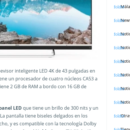
Mála
News
Noti
Noti
Noti
evisor inteligente LED 4K de 43 pulgadas en
Noti
iene un procesador de cuatro núcleos CA53 a
e tiene 2 GB de RAM a bordo con 16 GB de
Noti
Noti
panel LED
que tiene un brillo de 300 nits y un
La pantalla tiene biseles delgados en los
Otra
cho, y es compatible con la tecnología Dolby
Tien