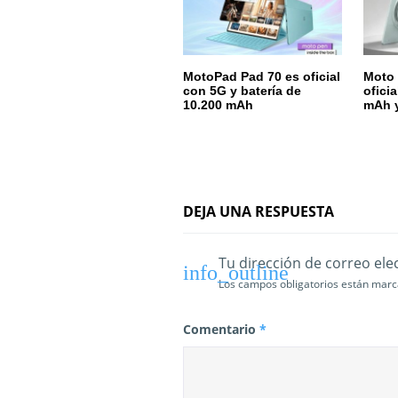
e
e
MotoPad Pad 70 es oficial
Moto 
con 5G y batería de
ofici
n
10.200 mAh
mAh y
t
r
a
DEJA UNA RESPUESTA
d
a
Tu dirección de correo ele
Los campos obligatorios están mar
s
Comentario
*