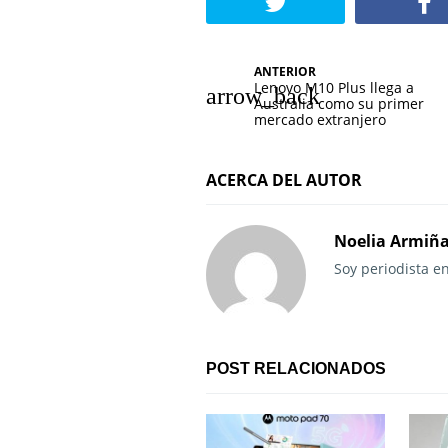
N
ANTERIOR
Lenovo M10 Plus llega a
a
Australia como su primer
mercado extranjero
v
e
ACERCA DEL AUTOR
g
Noelia Armiñ
a
Soy periodista e
c
i
ó
POST RELACIONADOS
n
d