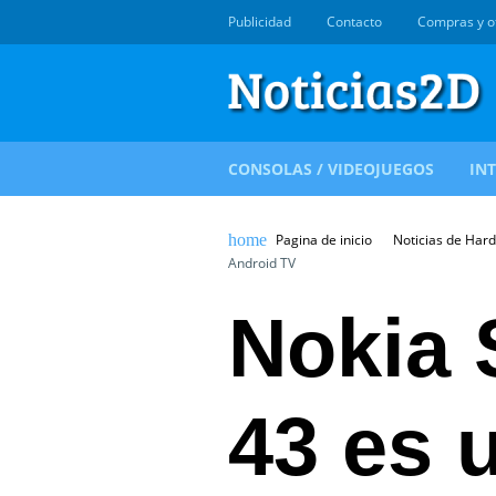
Publicidad
Contacto
Compras y o
CONSOLAS / VIDEOJUEGOS
IN
Pagina de inicio
Noticias de Har
Android TV
Nokia 
43 es 