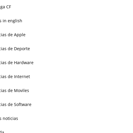
ga CF
 in english
cias de Apple
cias de Deporte
cias de Hardware
cias de Internet
cias de Moviles
cias de Software
s noticias
da