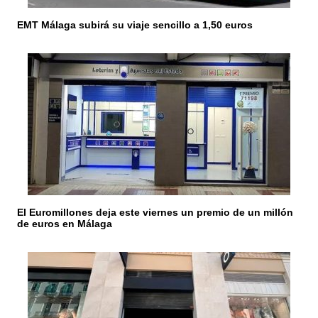
t
r
EMT Málaga subirá su viaje sencillo a 1,50 euros
a
d
a
s
El Euromillones deja este viernes un premio de un millón
de euros en Málaga