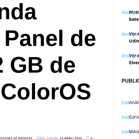
enda
Moto
bate
 Panel de
Ver 
Udin
12 GB de
Ver 
Elve
PUBLI
 ColorOS
Anál
Cons
Mál
OTICIAS DE MOVILES
20 ABRIL 2020
0