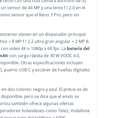
se lanzó con una sola cámara autofoto de 32
n sensor de 44 MP y una lente f / 2.0 en el
mismo sensor que el Reno 3 Pro, pero sin
posterior vienen en un disparador principal
tivo + 8 MP f / 2.2 ultra gran angular + 2 MP B
con video 4K o 1080p a 60 fps. La
batería del
 mAh
con carga rápida de 30 W VOOC 4.0,
isponible. Otras especificaciones incluyen
, puerto USB-C y escáner de huellas digitales
 en dos colores: negro y azul. El precio es de
 disponible, pero se dice que el envío se
orista también ofrece algunas ofertas
 operadores holandeses como Tele2, Vodafone
l precio neto del teléfono a 600€.