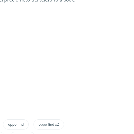
oppo find
oppo find x2