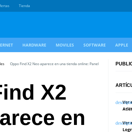
fertas
Tienda
TERNET
HARDWARE
MOVILES
SOFTWARE
APPLE
les
Oppo Find X2 Neo aparece en una tienda online: Panel
PUBLI
ind X2
ARTÍC
Ver 
arece en
Atlé
Ver 
Logr