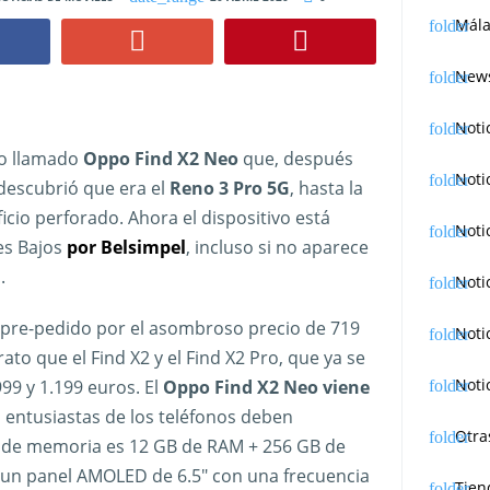
Mála
News
Noti
no llamado
Oppo Find X2 Neo
que, después
Noti
 descubrió que era el
Reno 3 Pro 5G
, hasta la
ficio perforado. Ahora el dispositivo está
Noti
ses Bajos
por Belsimpel
, incluso si no aparece
.
Noti
a pre-pedido por el asombroso precio de 719
Noti
to que el Find X2 y el Find X2 Pro, que ya se
Noti
99 y 1.199 euros. El
Oppo Find X2 Neo viene
s entusiastas de los teléfonos deben
Otra
n de memoria es 12 GB de RAM + 256 GB de
 un panel AMOLED de 6.5″ con una frecuencia
Tien