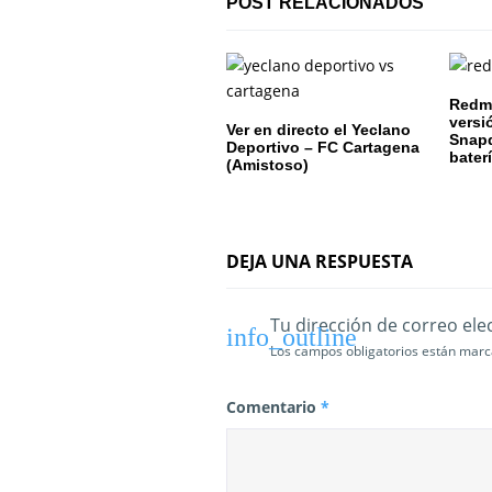
ó
POST RELACIONADOS
n
d
Redmi
e
versi
Ver en directo el Yeclano
Snapd
Deportivo – FC Cartagena
bater
e
(Amistoso)
n
t
DEJA UNA RESPUESTA
r
Tu dirección de correo ele
a
Los campos obligatorios están mar
d
Comentario
*
a
s