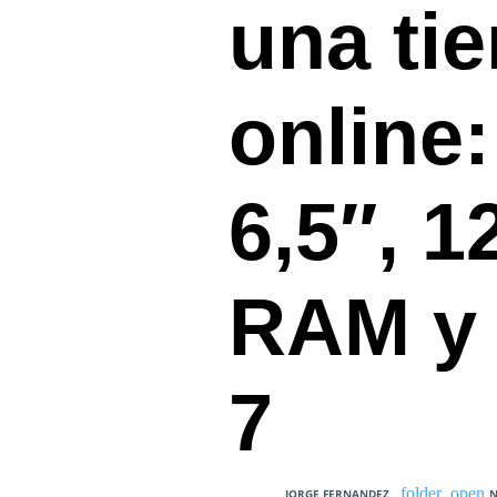
una ti
online:
6,5″, 
RAM y
7
JORGE FERNANDEZ
N