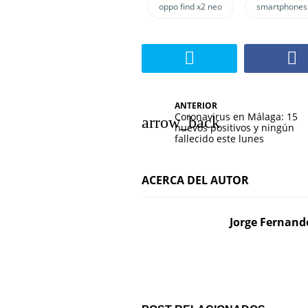
oppo find x2 neo
smartphones
N
ANTERIOR
Coronavirus en Málaga: 15
a
nuevos positivos y ningún
fallecido este lunes
v
e
ACERCA DEL AUTOR
g
Jorge Fernand
a
c
i