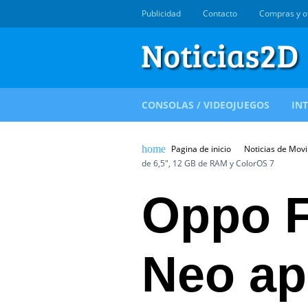
Publicidad
Contacto
Compras y o
CONSOLAS / VIDEOJUEGOS
IN
Pagina de inicio
Noticias de Movi
de 6,5″, 12 GB de RAM y ColorOS 7
Oppo F
Neo ap