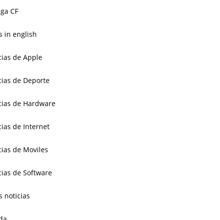
ga CF
 in english
cias de Apple
cias de Deporte
cias de Hardware
cias de Internet
cias de Moviles
cias de Software
s noticias
da