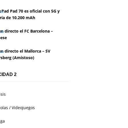
Pad Pad 70 es oficial con 5G y
ría de 10.200 mAh
en directo el FC Barcelona –
ese
en directo el Mallorca – SV
rsberg (Amistoso)
CIDAD 2
isis
olas / Videojuegos
aga