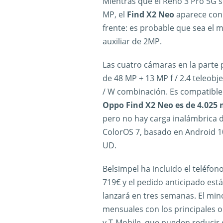
Mientras que el Reno 3 Pro 5G 
MP, el
Find X2 Neo
aparece con u
frente: es probable que sea el 
auxiliar de 2MP.
Las cuatro cámaras en la parte 
de 48 MP + 13 MP f / 2.4 teleobje
/ W combinación. Es compatible 
Oppo Find X2 Neo es de 4.025
pero no hay carga inalámbrica d
ColorOS 7, basado en Android 10
UD.
Belsimpel ha incluido el teléfono
719€ y el pedido anticipado está
lanzará en tres semanas. El min
mensuales con los principales
y T-Mobile, que pueden reducir e