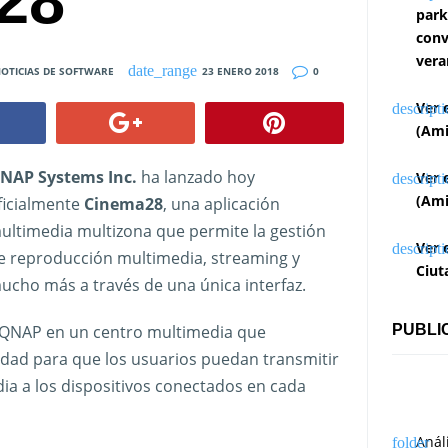
28
park
conv
vera
OTICIAS DE SOFTWARE
23 ENERO 2018
0
Ver 
(Ami
NAP Systems Inc.
ha lanzado hoy
Ver 
(Ami
ficialmente
Cinema28
, una aplicación
ultimedia multizona que permite la gestión
Ver 
e reproducción multimedia, streaming y
Ciut
ucho más a través de una única interfaz.
 QNAP en un centro multimedia que
PUBLI
ad para que los usuarios puedan transmitir
ia a los dispositivos conectados en cada
Anál