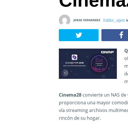
Cinema
JORGE FERNANDEZ
N
Q
o
m
d
m
Cinema28
convierte un NAS de
proporciona una mayor comodid
vía streaming archivos multimed
rincón de su hogar.