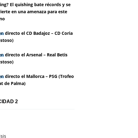
ing? El quishing bate récords y se
ierte en una amenaza para este
no
en directo el CD Badajoz – CD Coria
stoso)
en directo el Arsenal – Real Betis
stoso)
en directo el Mallorca – PSG (Trofeo
at de Palma)
CIDAD 2
isis