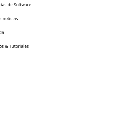
cias de Software
s noticias
da
os & Tutoriales