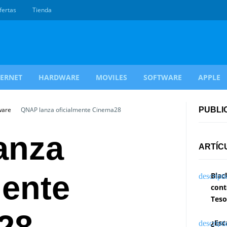
fertas
Tienda
TERNET
HARDWARE
MOVILES
SOFTWARE
APPLE
ware
QNAP lanza oficialmente Cinema28
PUBLI
anza
ARTÍC
mente
Blac
cont
Teso
¿Esc