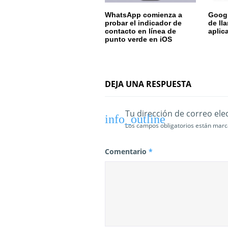
e
WhatsApp comienza a
Googl
probar el indicador de
de ll
n
contacto en línea de
aplic
punto verde en iOS
t
r
a
DEJA UNA RESPUESTA
d
Tu dirección de correo ele
a
Los campos obligatorios están mar
s
Comentario
*