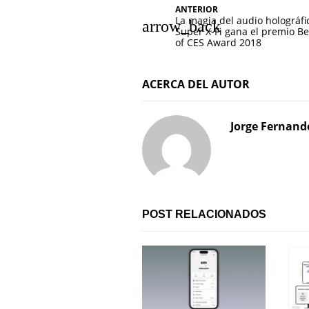
N
ANTERIOR
La magia del audio holográfi
a
Super X-Fi gana el premio Be
of CES Award 2018
v
e
ACERCA DEL AUTOR
g
Jorge Fernand
a
c
i
ó
POST RELACIONADOS
n
d
e