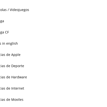
olas / Videojuegos
aga
ga CF
 in english
cias de Apple
cias de Deporte
cias de Hardware
cias de Internet
cias de Moviles