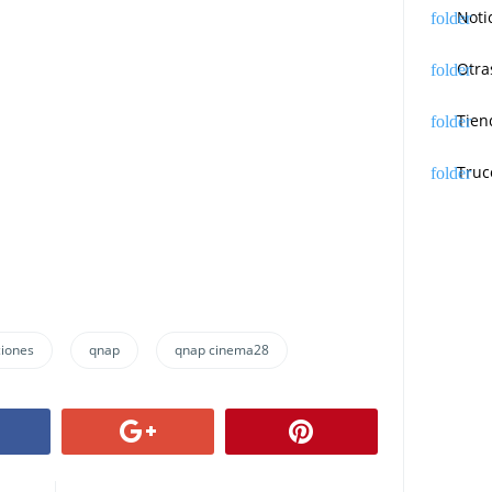
Noti
Otra
Tien
Truc
ciones
qnap
qnap cinema28