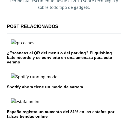
a
Periodista. Escribiendo desde el 2010 sobre tecnología y
sobre todo tipo de gadgets.
c
i
POST RELACIONADOS
ó
n
¿Escaneas el QR del menú o del parking? El quishing
d
bate récords y se convierte en una amenaza para este
verano
e
e
n
Spotify ahora tiene un modo de carrera
t
r
España registra un aumento del 81% en las estafas por
falsas tiendas online
a