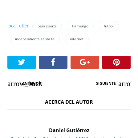
bein sports
flamengo
futbol
independiente santa fe
internet
N
ANTERIOR
SIGUIENTE
a
ACERCA DEL AUTOR
v
e
g
Daniel Gutiérrez