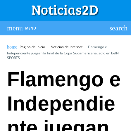
MENU
Pagina de inicio
Noticias de Internet
Flamengo e
Independiente juegan la final de la Copa Sudamericana, sólo en beIN
SPORTS
Flamengo e
Independie
nte juegan