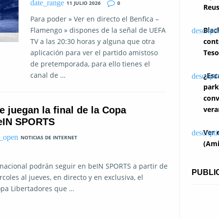
11 JULIO 2026
0
Reus
Para poder » Ver en directo el Benfica –
Flamengo » dispones de la señal de UEFA
Blac
TV a las 20:30 horas y alguna que otra
cont
aplicación para ver el partido amistoso
Teso
de pretemporada, para ello tienes el
canal de …
¿Esc
park
conv
 juegan la final de la Copa
vera
beIN SPORTS
Ver 
NOTICIAS DE INTERNET
(Ami
ernacional podrán seguir en beIN SPORTS a partir de
PUBLI
oles al jueves, en directo y en exclusiva, el
Copa Libertadores que …