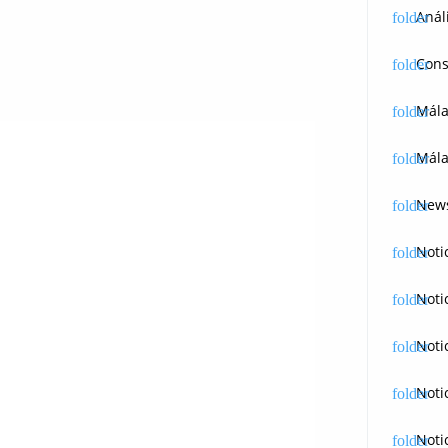
Anál
Cons
Mál
Mála
News
Noti
Noti
Noti
Noti
Noti