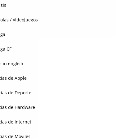
isis
olas / Videojuegos
aga
ga CF
 in english
cias de Apple
cias de Deporte
cias de Hardware
cias de Internet
cias de Moviles