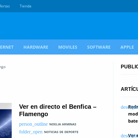
fertas
Tienda
TERNET
HARDWARE
MOVILES
SOFTWARE
APPLE
ngo
PUBLI
ARTÍC
Ver en directo el Benfica –
Redm
Flamengo
modi
bate
NOELIA ARMINAS
NOTICIAS DE DEPORTE
Ver 