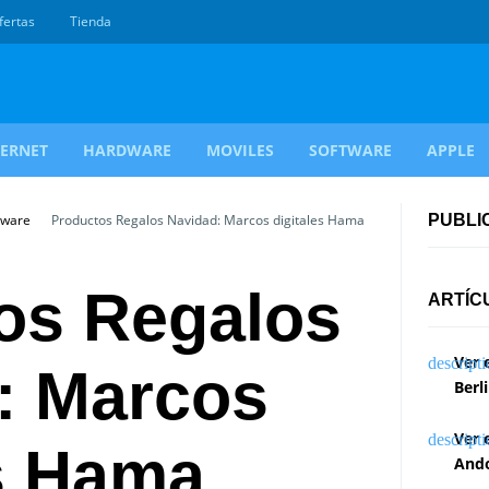
fertas
Tienda
TERNET
HARDWARE
MOVILES
SOFTWARE
APPLE
dware
Productos Regalos Navidad: Marcos digitales Hama
PUBLI
os Regalos
ARTÍC
Ver 
: Marcos
Berl
Ver 
es Hama
Ando