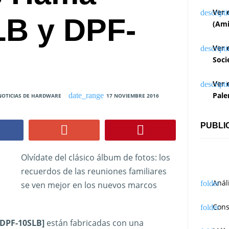
Ver 
B y DPF-
(Ami
Ver 
Soci
Ver 
Pale
NOTICIAS DE HARDWARE
17 NOVIEMBRE 2016
PUBLI
Olvídate del clásico álbum de fotos: los
recuerdos de las reuniones familiares
Anál
se ven mejor en los nuevos marcos
Cons
 DPF-10SLB]
están fabricadas con una