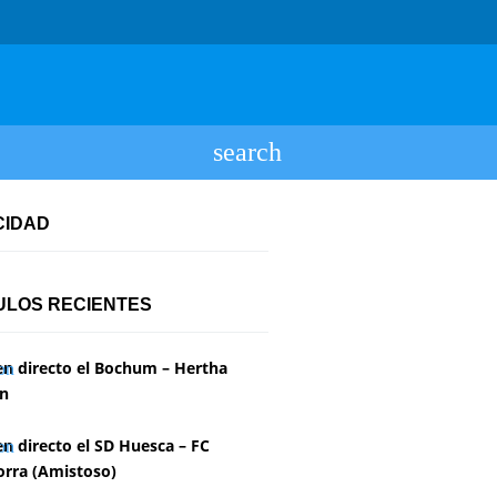
CIDAD
ULOS RECIENTES
en directo el Bochum – Hertha
in
en directo el SD Huesca – FC
rra (Amistoso)