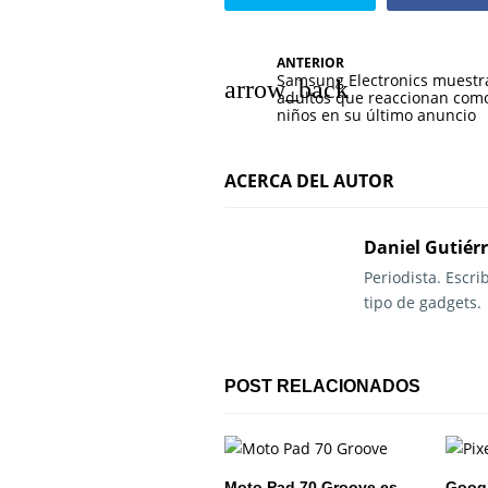
N
ANTERIOR
Samsung Electronics muestr
a
adultos que reaccionan com
niños en su último anuncio
v
e
ACERCA DEL AUTOR
g
Daniel Gutiér
a
Periodista. Escr
c
tipo de gadgets.
i
ó
POST RELACIONADOS
n
d
Moto Pad 70 Groove es
Googl