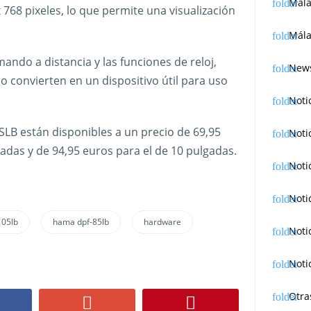
Mál
 768 pixeles, lo que permite una visualización
Mála
mando a distancia y las funciones de reloj,
News
lo convierten en un dispositivo útil para uso
Noti
LB están disponibles a un precio de 69,95
Noti
adas y de 94,95 euros para el de 10 pulgadas.
Noti
Noti
105lb
hama dpf-85lb
hardware
Noti
Noti
Otra