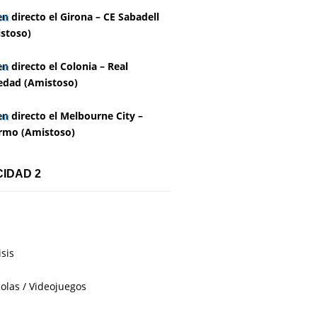
en directo el Girona – CE Sabadell
stoso)
en directo el Colonia – Real
edad (Amistoso)
en directo el Melbourne City –
rmo (Amistoso)
CIDAD 2
isis
olas / Videojuegos