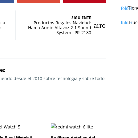
Tien
SIGUIENTE
Truc
a a
Productos Regalos Navidad:
o
Hama Audio Altavoz 2.1 Sound
System LPR-2180
rez
ibiendo desde el 2010 sobre tecnología y sobre todo
e Pixel Watch 5
Se filtran detalles del