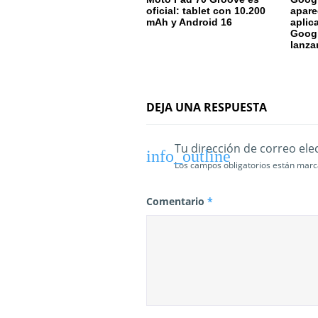
e
oficial: tablet con 10.200
apare
mAh y Android 16
aplic
Googl
e
lanza
n
t
DEJA UNA RESPUESTA
r
a
Tu dirección de correo ele
Los campos obligatorios están mar
d
a
Comentario
*
s