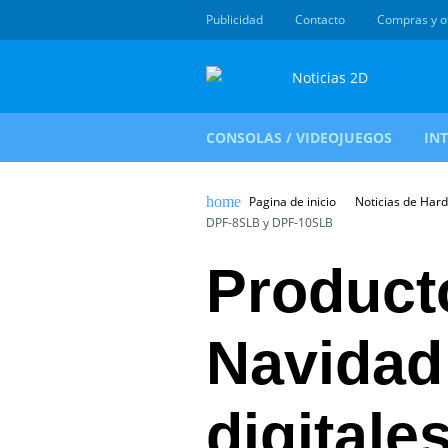
Publicidad
Contacto
Compras y o
CONSOLAS / VIDEOJUEGOS
IN
Pagina de inicio
Noticias de Har
DPF-8SLB y DPF-10SLB
Product
Navidad
digital