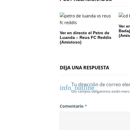
ó
n
d
Ver e
Badaj
Ver en directo el Petro de
e
(Amis
Luanda – Reus FC Reddis
(Amistoso)
e
n
DEJA UNA RESPUESTA
t
r
Tu dirección de correo ele
a
Los campos obligatorios están mar
d
Comentario
*
a
s