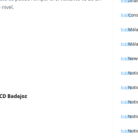
Anál
 nivel.
Cons
Mál
Mála
News
Noti
Noti
– CD Badajoz
Noti
Noti
Noti