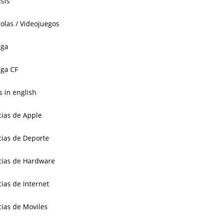
isis
olas / Videojuegos
aga
ga CF
 in english
cias de Apple
cias de Deporte
cias de Hardware
cias de Internet
cias de Moviles