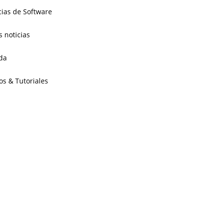
cias de Software
s noticias
da
os & Tutoriales