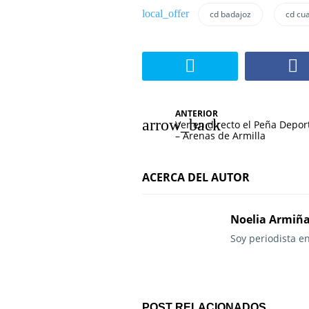
cd badajoz
cd cu
N
ANTERIOR
Ver en directo el Peña Depor
a
– Arenas de Armilla
v
ACERCA DEL AUTOR
e
g
Noelia Armiñ
a
Soy periodista e
c
i
POST RELACIONADOS