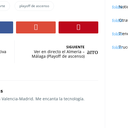
arte
playoff de ascenso
Noti
Otra
Tien
Truc
SIGUIENTE
tiva
Ver en directo el Almería –
Málaga (Playoff de ascenso)
as
n Valencia-Madrid. Me encanta la tecnología.