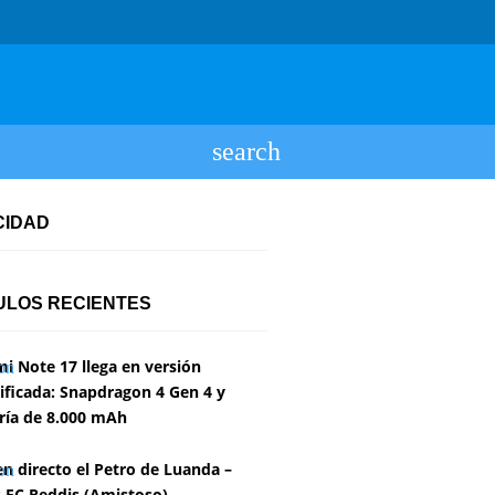
CIDAD
ULOS RECIENTES
i Note 17 llega en versión
ficada: Snapdragon 4 Gen 4 y
ría de 8.000 mAh
en directo el Petro de Luanda –
 FC Reddis (Amistoso)