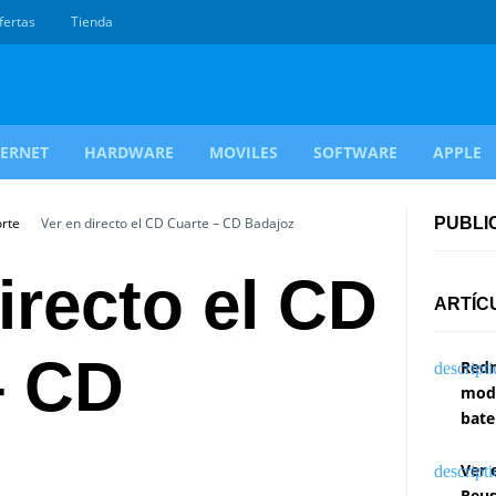
fertas
Tienda
TERNET
HARDWARE
MOVILES
SOFTWARE
APPLE
orte
Ver en directo el CD Cuarte – CD Badajoz
PUBLI
irecto el CD
ARTÍC
– CD
Redm
modi
bate
Ver 
Reus