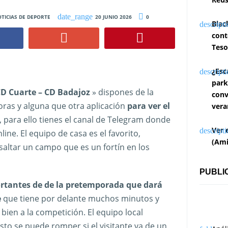
TICIAS DE DEPORTE
20 JUNIO 2026
0
Blac
cont
Teso
¿Esc
park
 CD Cuarte – CD Badajoz
» dispones de la
conv
horas y alguna que otra aplicación
para ver el
vera
, para ello tienes el canal de Telegram donde
Ver 
line. El equipo de casa es el favorito,
(Ami
saltar un campo que es un fortín en los
PUBLI
ortantes de de la pretemporada que dará
e
que tiene por delante muchos minutos y
 bien a la competición. El equipo local
sto se puede romper si el visitante va de un