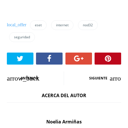
eset
internet
nod32
seguridad
N
ANTERIOR
SIGUIENTE
a
ACERCA DEL AUTOR
v
e
g
Noelia Armiñas