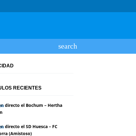
CIDAD
ULOS RECIENTES
en directo el Bochum – Hertha
in
en directo el SD Huesca – FC
rra (Amistoso)