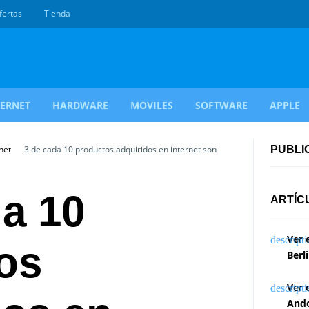
fertas
Tienda
TERNET
HARDWARE
MOVILES
SOFTWARE
APPLE
net
3 de cada 10 productos adquiridos en internet son
PUBLI
da 10
ARTÍC
Ver 
os
Berl
Ver 
Ando