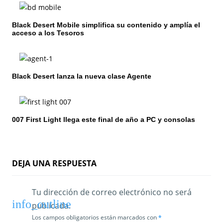
n
Black Desert Mobile simplifica su contenido y amplía el
d
acceso a los Tesoros
e
e
Black Desert lanza la nueva clase Agente
n
t
007 First Light llega este final de año a PC y consolas
r
a
d
DEJA UNA RESPUESTA
a
Tu dirección de correo electrónico no será
s
publicada.
Los campos obligatorios están marcados con
*