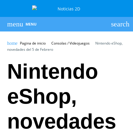
MENU
Pagina de inicio
Consolas / Videojuegos
Nintendo eShop,
novedades del 5 de Febrero
Nintendo
eShop,
novedades