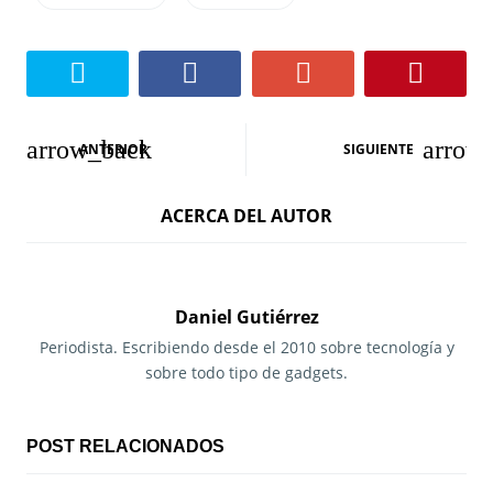
N
ANTERIOR
SIGUIENTE
a
ACERCA DEL AUTOR
v
e
g
Daniel Gutiérrez
a
Periodista. Escribiendo desde el 2010 sobre tecnología y
sobre todo tipo de gadgets.
c
i
POST RELACIONADOS
ó