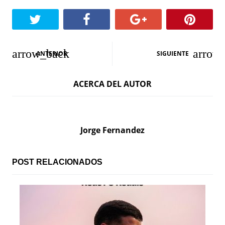
N
ANTERIOR
SIGUIENTE
a
ACERCA DEL AUTOR
v
e
g
Jorge Fernandez
a
c
POST RELACIONADOS
i
ó
n