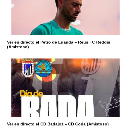
d
e
e
n
Ver en directo el Petro de Luanda – Reus FC Reddis
(Amistoso)
t
r
a
d
a
s
Ver en directo el CD Badajoz – CD Coria (Amistoso)