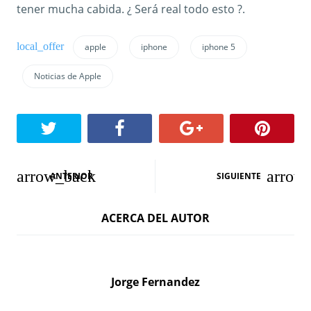
tener mucha cabida. ¿ Será real todo esto ?.
apple
iphone
iphone 5
Noticias de Apple
N
ANTERIOR
SIGUIENTE
a
ACERCA DEL AUTOR
v
e
g
Jorge Fernandez
a