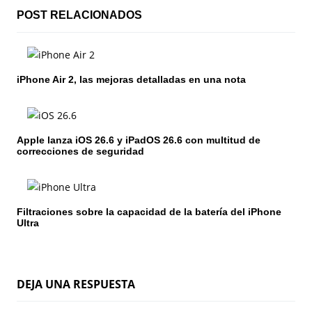
c
POST RELACIONADOS
i
ó
iPhone Air 2, las mejoras detalladas en una nota
n
d
Apple lanza iOS 26.6 y iPadOS 26.6 con multitud de
e
correcciones de seguridad
e
n
Filtraciones sobre la capacidad de la batería del iPhone
Ultra
t
r
a
DEJA UNA RESPUESTA
d