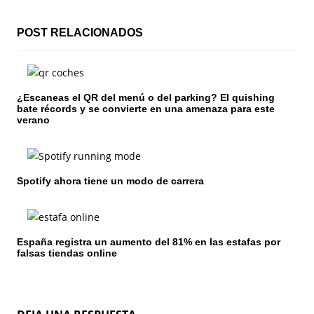
i
POST RELACIONADOS
ó
n
¿Escaneas el QR del menú o del parking? El quishing
d
bate récords y se convierte en una amenaza para este
verano
e
e
n
Spotify ahora tiene un modo de carrera
t
r
España registra un aumento del 81% en las estafas por
falsas tiendas online
a
d