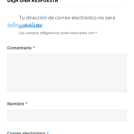
a
DEJA UNA RESPUESTA
s
Tu dirección de correo electrónico no será
publicada.
Los campos obligatorios están marcados con
*
Comentario
*
Nombre
*
Correo electrónico
*