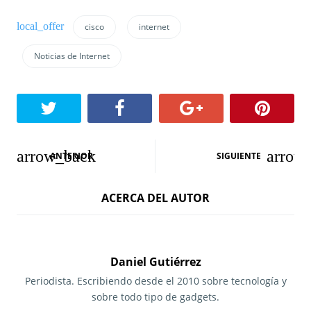
cisco
internet
Noticias de Internet
N
ANTERIOR
SIGUIENTE
a
ACERCA DEL AUTOR
v
e
g
Daniel Gutiérrez
a
Periodista. Escribiendo desde el 2010 sobre tecnología y
sobre todo tipo de gadgets.
c