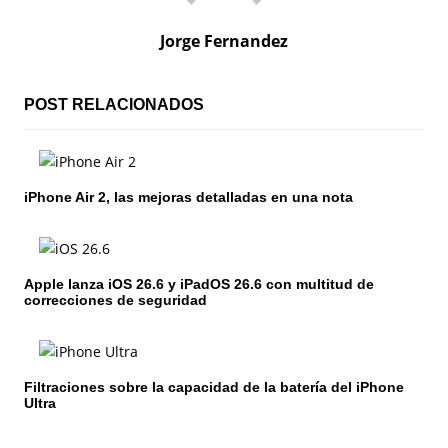
c
Jorge Fernandez
i
ó
POST RELACIONADOS
n
d
iPhone Air 2, las mejoras detalladas en una nota
e
e
Apple lanza iOS 26.6 y iPadOS 26.6 con multitud de
n
correcciones de seguridad
t
r
Filtraciones sobre la capacidad de la batería del iPhone
Ultra
a