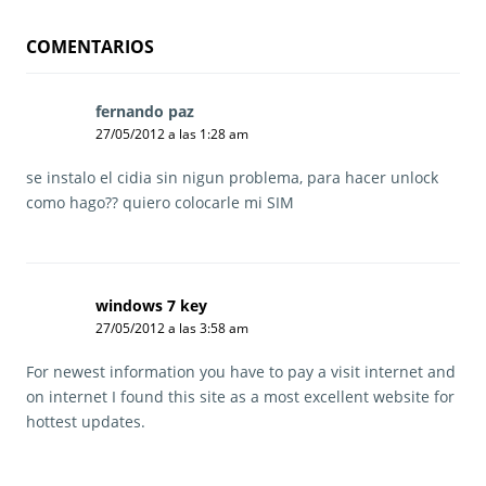
d
a
COMENTARIOS
s
fernando paz
d
27/05/2012 a las 1:28 am
i
c
se instalo el cidia sin nigun problema, para hacer unlock
e
como hago?? quiero colocarle mi SIM
:
windows 7 key
d
27/05/2012 a las 3:58 am
i
c
For newest information you have to pay a visit internet and
e
on internet I found this site as a most excellent website for
:
hottest updates.