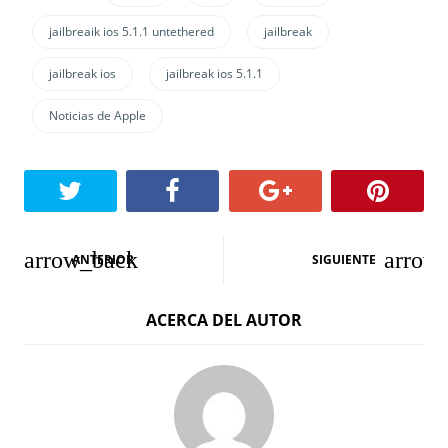
jailbreaik ios 5.1.1 untethered
jailbreak
jailbreak ios
jailbreak ios 5.1.1
Noticias de Apple
N
ANTERIOR
SIGUIENTE
a
ACERCA DEL AUTOR
v
e
g
a