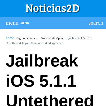
MENU
Pagina de inicio
Noticias de Apple
Jailbreak iOS 5.1.1
Untethered llega a 8 millones de dispositivos
Jailbreak
iOS 5.1.1
Untethered