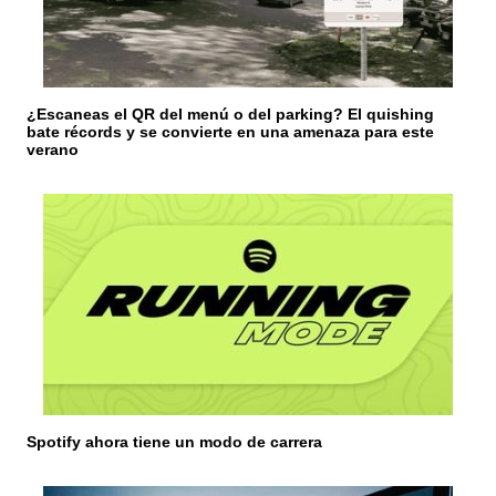
t
r
a
¿Escaneas el QR del menú o del parking? El quishing
d
bate récords y se convierte en una amenaza para este
verano
a
s
Spotify ahora tiene un modo de carrera