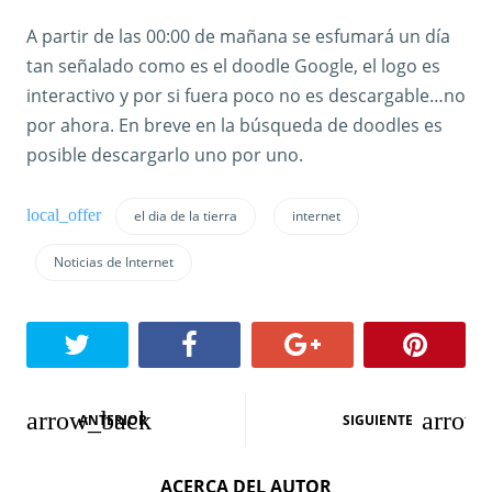
A partir de las 00:00 de mañana se esfumará un día
tan señalado como es el doodle Google, el logo es
interactivo y por si fuera poco no es descargable…no
por ahora. En breve en la búsqueda de doodles es
posible descargarlo uno por uno.
el dia de la tierra
internet
Noticias de Internet
N
ANTERIOR
SIGUIENTE
a
ACERCA DEL AUTOR