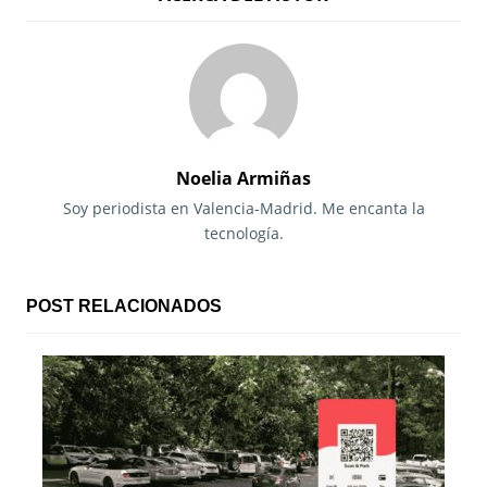
v
e
g
a
c
Noelia Armiñas
i
Soy periodista en Valencia-Madrid. Me encanta la
tecnología.
ó
n
POST RELACIONADOS
d
e
e
n