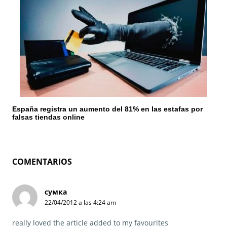
España registra un aumento del 81% en las estafas por
falsas tiendas online
COMENTARIOS
сумка
d
22/04/2012 a las 4:24 am
i
c
really loved the article added to my favourites
e