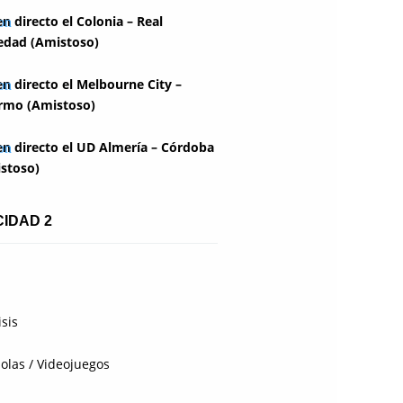
en directo el Colonia – Real
edad (Amistoso)
en directo el Melbourne City –
rmo (Amistoso)
en directo el UD Almería – Córdoba
stoso)
CIDAD 2
isis
olas / Videojuegos