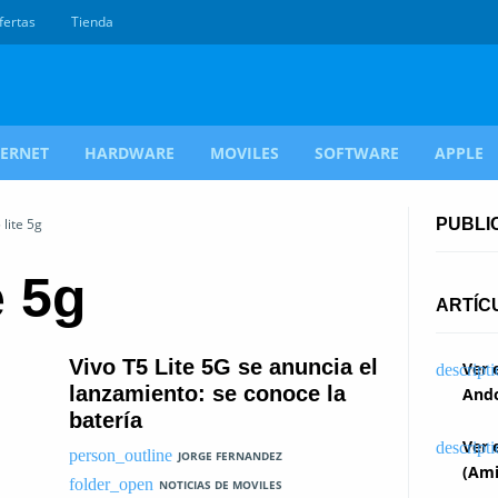
fertas
Tienda
TERNET
HARDWARE
MOVILES
SOFTWARE
APPLE
 lite 5g
PUBLI
e 5g
ARTÍC
Vivo T5 Lite 5G se anuncia el
Ver 
lanzamiento: se conoce la
Ando
batería
Ver 
JORGE FERNANDEZ
(Ami
NOTICIAS DE MOVILES