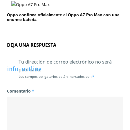
e
n
Oppo confirma oficialmente el Oppo A7 Pro Max con una
enorme batería
t
r
a
DEJA UNA RESPUESTA
d
Tu dirección de correo electrónico no será
a
publicada.
s
Los campos obligatorios están marcados con
*
Comentario
*