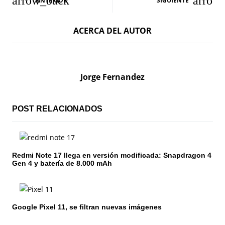
ANTERIOR
SIGUIENTE
a
ACERCA DEL AUTOR
v
e
g
Jorge Fernandez
a
c
POST RELACIONADOS
i
ó
Redmi Note 17 llega en versión modificada: Snapdragon 4
Gen 4 y batería de 8.000 mAh
n
d
e
Google Pixel 11, se filtran nuevas imágenes