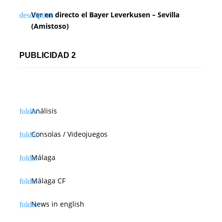
e
Ver en directo el Bayer Leverkusen – Sevilla
n
(Amistoso)
t
PUBLICIDAD 2
r
a
d
Análisis
a
s
Consolas / Videojuegos
Málaga
Málaga CF
News in english