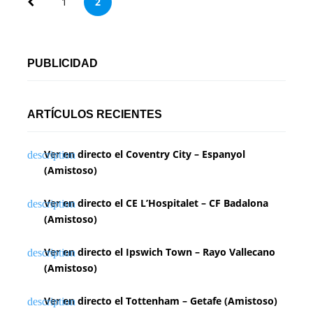
P
1
2
a
g
PUBLICIDAD
i
n
ARTÍCULOS RECIENTES
a
Ver en directo el Coventry City – Espanyol
c
(Amistoso)
i
Ver en directo el CE L’Hospitalet – CF Badalona
ó
(Amistoso)
n
Ver en directo el Ipswich Town – Rayo Vallecano
d
(Amistoso)
e
Ver en directo el Tottenham – Getafe (Amistoso)