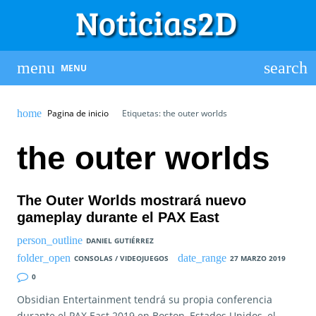
MENU
Pagina de inicio
Etiquetas: the outer worlds
the outer worlds
The Outer Worlds mostrará nuevo
gameplay durante el PAX East
DANIEL GUTIÉRREZ
CONSOLAS / VIDEOJUEGOS
27 MARZO 2019
0
Obsidian Entertainment tendrá su propia conferencia
durante el PAX East 2019 en Boston, Estados Unidos, el