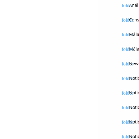
Anál
Cons
Mál
Mála
News
Noti
Noti
Noti
Noti
Noti