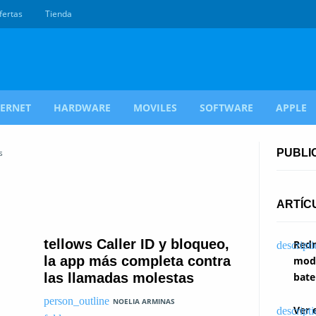
fertas
Tienda
TERNET
HARDWARE
MOVILES
SOFTWARE
APPLE
s
PUBLI
ARTÍC
tellows Caller ID y bloqueo,
Redm
la app más completa contra
modi
las llamadas molestas
bate
NOELIA ARMINAS
Ver 