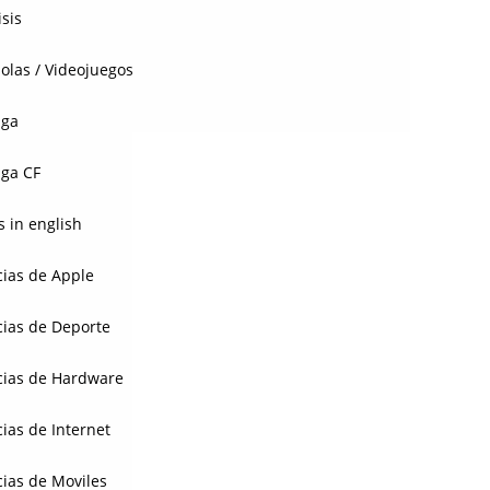
isis
olas / Videojuegos
aga
ga CF
 in english
cias de Apple
cias de Deporte
cias de Hardware
cias de Internet
cias de Moviles