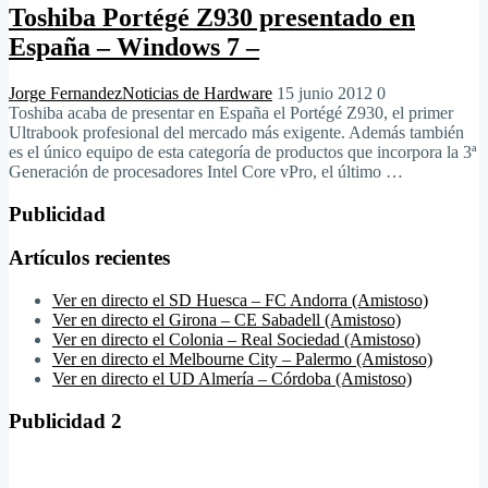
Toshiba Portégé Z930 presentado en
España – Windows 7 –
Jorge Fernandez
Noticias de Hardware
15 junio 2012
0
Toshiba acaba de presentar en España el Portégé Z930, el primer
Ultrabook profesional del mercado más exigente. Además también
es el único equipo de esta categoría de productos que incorpora la 3ª
Generación de procesadores Intel Core vPro, el último …
Publicidad
Artículos recientes
Ver en directo el SD Huesca – FC Andorra (Amistoso)
Ver en directo el Girona – CE Sabadell (Amistoso)
Ver en directo el Colonia – Real Sociedad (Amistoso)
Ver en directo el Melbourne City – Palermo (Amistoso)
Ver en directo el UD Almería – Córdoba (Amistoso)
Publicidad 2