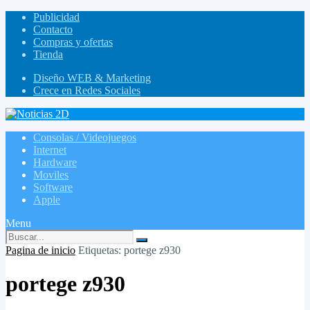
Publicidad
Contacto
Compras y ofertas
Tienda
Diseño WEB & Marketing
Crece en Redes Sociales
Consolas / Videojuegos
Internet
Hardware
Moviles
Software
Apple
Menu
Pagina de inicio
Etiquetas: portege z930
portege z930