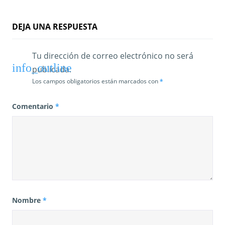
r
a
DEJA UNA RESPUESTA
d
Tu dirección de correo electrónico no será
a
publicada.
s
Los campos obligatorios están marcados con
*
Comentario
*
Nombre
*