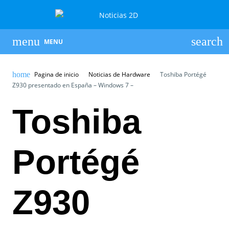
MENU
Pagina de inicio
Noticias de Hardware
Toshiba Portégé
Z930 presentado en España – Windows 7 –
Toshiba
Portégé
Z930