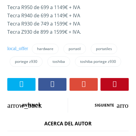
Tecra R950 de 699 a 1149€ + IVA
Tecra R940 de 699 a 1149€ + IVA
Tecra R930 de 749 a 1599€ + IVA
Tecra Z930 de 899 a 1599€ + IVA.
hardware
portatil
portatiles
portege z930
toshiba
toshiba portege z930
N
ANTERIOR
SIGUIENTE
a
ACERCA DEL AUTOR
v