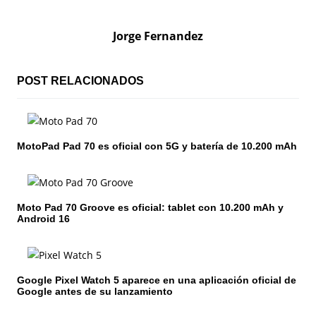
e
g
Jorge Fernandez
a
c
POST RELACIONADOS
i
ó
MotoPad Pad 70 es oficial con 5G y batería de 10.200 mAh
n
d
Moto Pad 70 Groove es oficial: tablet con 10.200 mAh y
e
Android 16
e
n
Google Pixel Watch 5 aparece en una aplicación oficial de
Google antes de su lanzamiento
t