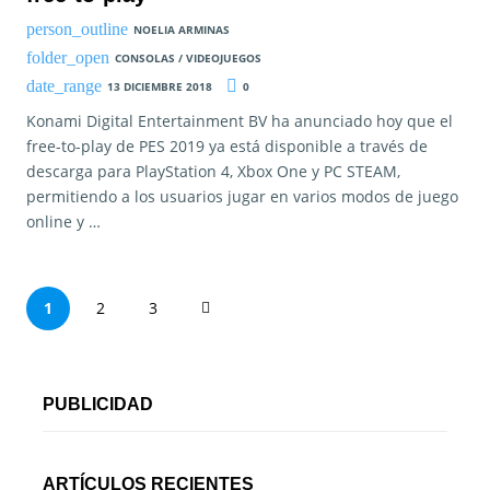
NOELIA ARMINAS
CONSOLAS / VIDEOJUEGOS
13 DICIEMBRE 2018
0
Konami Digital Entertainment BV ha anunciado hoy que el
free-to-play de PES 2019 ya está disponible a través de
descarga para PlayStation 4, Xbox One y PC STEAM,
permitiendo a los usuarios jugar en varios modos de juego
online y …
P
1
2
3
a
g
PUBLICIDAD
i
n
ARTÍCULOS RECIENTES