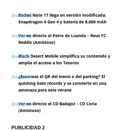
a
Redmi Note 17 llega en versión modificada:
c
Snapdragon 4 Gen 4 y batería de 8.000 mAh
i
Ver en directo el Petro de Luanda – Reus FC
ó
Reddis (Amistoso)
n
Black Desert Mobile simplifica su contenido y
d
amplía el acceso a los Tesoros
e
¿Escaneas el QR del menú o del parking? El
e
quishing bate récords y se convierte en una
amenaza para este verano
n
Ver en directo el CD Badajoz – CD Coria
t
(Amistoso)
r
a
PUBLICIDAD 2