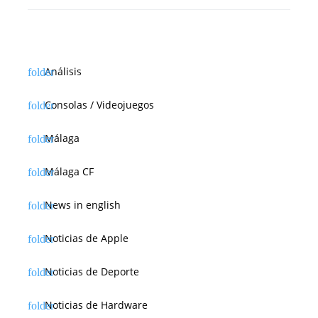
d
a
s
Análisis
Consolas / Videojuegos
Málaga
Málaga CF
News in english
Noticias de Apple
Noticias de Deporte
Noticias de Hardware