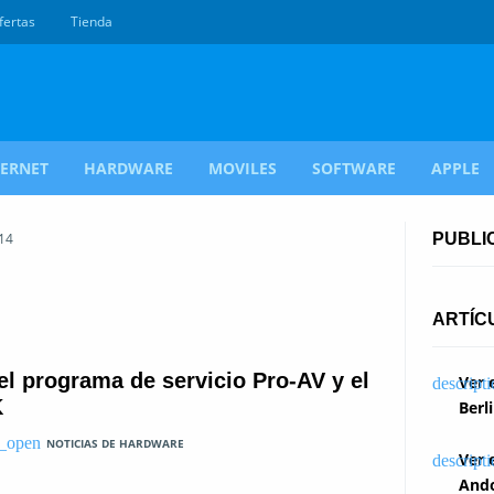
fertas
Tienda
TERNET
HARDWARE
MOVILES
SOFTWARE
APPLE
014
PUBLI
ARTÍC
el programa de servicio Pro-AV y el
Ver 
K
Berl
NOTICIAS DE HARDWARE
Ver 
Ando