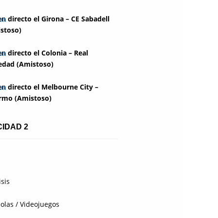
en directo el Girona – CE Sabadell
stoso)
en directo el Colonia – Real
edad (Amistoso)
en directo el Melbourne City –
rmo (Amistoso)
CIDAD 2
isis
olas / Videojuegos