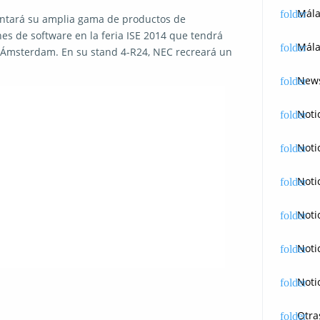
Mál
entará su amplia gama de productos de
nes de software en la feria ISE 2014 que tendrá
Mála
 Ámsterdam. En su stand 4-R24, NEC recreará un
News
Noti
Noti
Noti
Noti
Noti
Noti
Otra