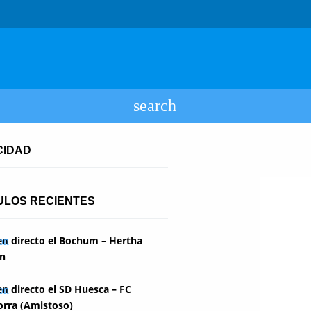
CIDAD
ULOS RECIENTES
en directo el Bochum – Hertha
in
en directo el SD Huesca – FC
rra (Amistoso)