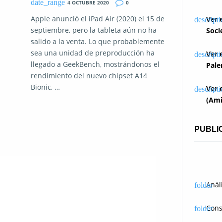
4 OCTUBRE 2020
0
Apple anunció el iPad Air (2020) el 15 de
Ver 
septiembre, pero la tableta aún no ha
Soci
salido a la venta. Lo que probablemente
sea una unidad de preproducción ha
Ver 
llegado a GeekBench, mostrándonos el
Pale
rendimiento del nuevo chipset A14
Bionic, …
Ver 
(Ami
PUBLI
Anál
Cons