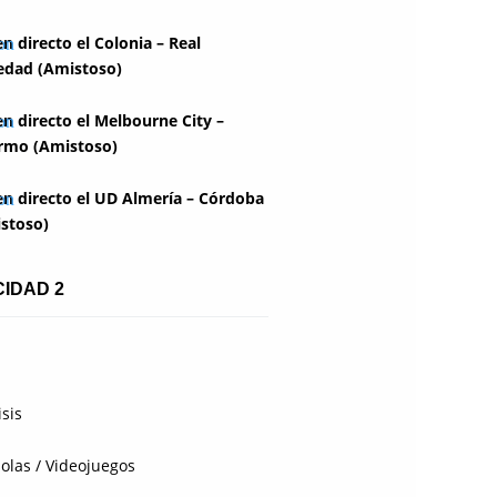
en directo el Colonia – Real
edad (Amistoso)
en directo el Melbourne City –
rmo (Amistoso)
en directo el UD Almería – Córdoba
stoso)
CIDAD 2
isis
olas / Videojuegos