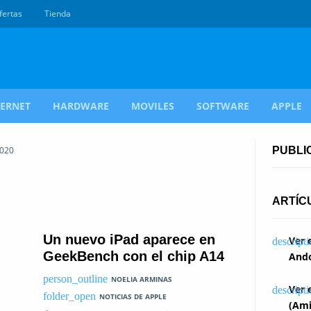
fertas
Tienda
TERNET
HARDWARE
MOVILES
SOFTWARE
APPLE
2020
PUBLI
ARTÍC
Un nuevo iPad aparece en
Ver 
GeekBench con el chip A14
Ando
NOELIA ARMINAS
Ver 
NOTICIAS DE APPLE
(Ami