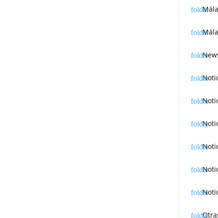
Mál
Mála
News
Noti
Noti
Noti
Noti
Noti
Noti
Otra