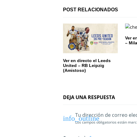
ó
POST RELACIONADOS
n
d
Ver e
e
– Mil
e
Ver en directo el Leeds
United – RB Leipzig
n
(Amistoso)
t
r
DEJA UNA RESPUESTA
a
d
Tu dirección de correo ele
Los campos obligatorios están mar
a