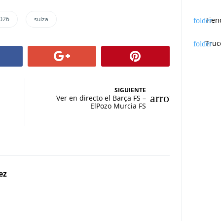
026
suiza
Tien
Truc
SIGUIENTE
Ver en directo el Barça FS –
ElPozo Murcia FS
ez