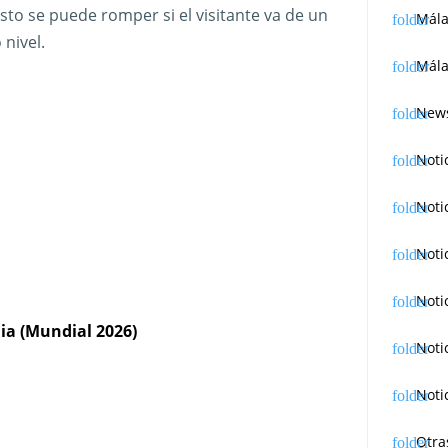
sto se puede romper si el visitante va de un
Mál
 nivel.
Mála
News
Noti
Noti
Noti
Noti
nia (Mundial 2026)
Noti
Noti
Otra