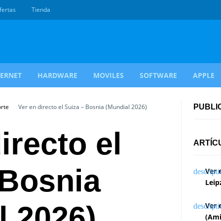
fertas
Tienda
TERNET
HARDWARE
MOVILES
SOFTWARE
APPLE
orte
Ver en directo el Suiza – Bosnia (Mundial 2026)
PUBLI
irecto el
ARTÍC
 Bosnia
Ver 
Leip
l 2026)
Ver 
(Ami