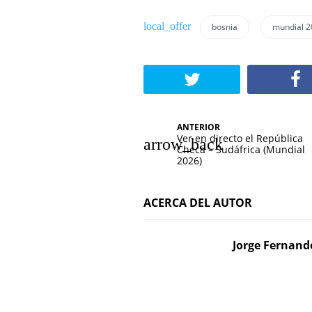
bosnia
mundial 2
N
ANTERIOR
Ver en directo el República
a
Checa – Sudáfrica (Mundial
2026)
v
e
ACERCA DEL AUTOR
g
Jorge Fernand
a
c
i