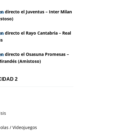
en directo el Juventus – Inter Milan
stoso)
en directo el Rayo Cantabria – Real
és
en directo el Osasuna Promesas –
irandés (Amistoso)
CIDAD 2
isis
olas / Videojuegos