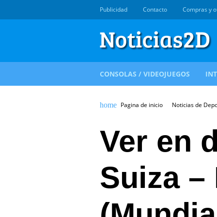
Publicidad
Contacto
Compras y o
CONSOLAS / VIDEOJUEGOS
IN
Pagina de inicio
Noticias de Dep
Ver en d
Suiza –
(Mundia