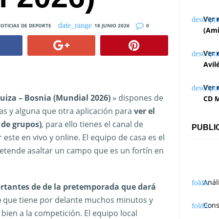
Ver 
OTICIAS DE DEPORTE
18 JUNIO 2026
0
(Ami
Ver 
Avil
Ver 
Suiza – Bosnia (Mundial 2026)
» dispones de
CD M
ras y alguna que otra aplicación para
ver el
 de grupos)
, para ello tienes el canal de
PUBLI
ste en vivo y online. El equipo de casa es el
pretende asaltar un campo que es un fortín en
Anál
ortantes de de la pretemporada que dará
e
que tiene por delante muchos minutos y
Cons
 bien a la competición. El equipo local