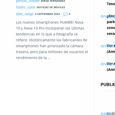
JORGE FERNANDEZ
Teso
NOTICIAS DE MOVILES
2 SEPTIEMBRE 2022
0
¿Esc
park
Los nuevos smartphones HUAWEI Nova
conv
10 y Nova 10 Pro incorporan las últimas
vera
tendencias en lo que a fotografía se
refiere. Históricamente los fabricantes de
Ver 
smartphones han priorizado la cámara
(Ami
trasera, pero para millones de usuarios el
rendimiento de la …
Ver 
(Ami
PUBLI
Anál