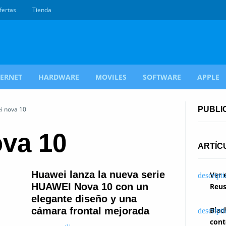
fertas
Tienda
TERNET
HARDWARE
MOVILES
SOFTWARE
APPLE
i nova 10
PUBLI
va 10
ARTÍC
Huawei lanza la nueva serie
Ver 
HUAWEI Nova 10 con un
Reus
elegante diseño y una
cámara frontal mejorada
Blac
cont