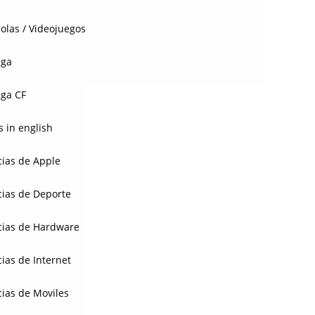
olas / Videojuegos
aga
ga CF
 in english
cias de Apple
cias de Deporte
cias de Hardware
cias de Internet
cias de Moviles