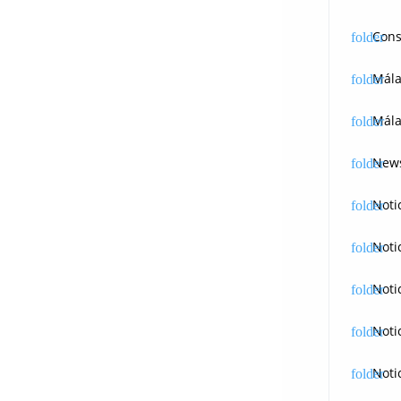
Cons
Mál
Mála
News
Noti
Noti
Noti
Noti
Noti