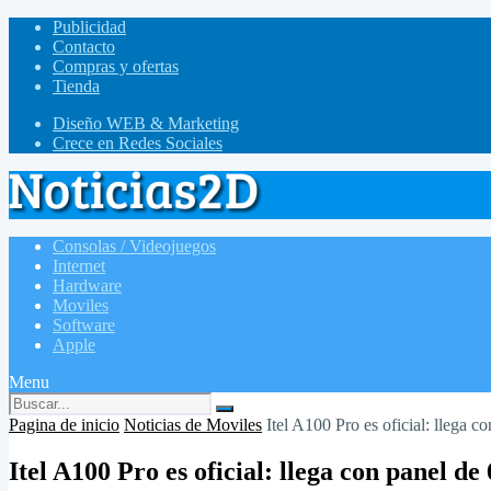
Publicidad
Contacto
Compras y ofertas
Tienda
Diseño WEB & Marketing
Crece en Redes Sociales
Consolas / Videojuegos
Internet
Hardware
Moviles
Software
Apple
Menu
Pagina de inicio
Noticias de Moviles
Itel A100 Pro es oficial: llega c
Itel A100 Pro es oficial: llega con panel d