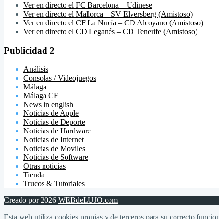
Ver en directo el FC Barcelona – Udinese
Ver en directo el Mallorca – SV Elversberg (Amistoso)
Ver en directo el CF La Nucía – CD Alcoyano (Amistoso)
Ver en directo el CD Leganés – CD Tenerife (Amistoso)
Publicidad 2
Análisis
Consolas / Videojuegos
Málaga
Málaga CF
News in english
Noticias de Apple
Noticias de Deporte
Noticias de Hardware
Noticias de Internet
Noticias de Moviles
Noticias de Software
Otras noticias
Tienda
Trucos & Tutoriales
Creado por 2026
WEBdeLUJO.com
Esta web utiliza cookies propias y de terceros para su correcto funcion