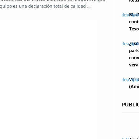
equipo es una declaración total de calidad …
Blac
cont
Teso
¿Esc
park
conv
vera
Ver 
(Ami
PUBLI