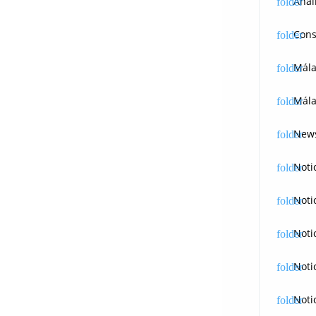
Anál
Cons
Mál
Mála
News
Noti
Noti
Noti
Noti
Noti