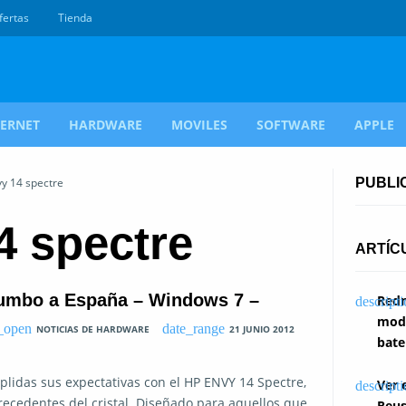
fertas
Tienda
TERNET
HARDWARE
MOVILES
SOFTWARE
APPLE
vy 14 spectre
PUBLI
4 spectre
ARTÍC
rumbo a España – Windows 7 –
Redm
modi
NOTICIAS DE HARDWARE
21 JUNIO 2012
bate
plidas sus expectativas con el HP ENVY 14 Spectre,
Ver 
recedentes del cristal. Diseñado para aquellos que
Reus