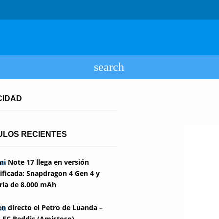
CIDAD
ULOS RECIENTES
i Note 17 llega en versión
ficada: Snapdragon 4 Gen 4 y
ría de 8.000 mAh
en directo el Petro de Luanda –
 FC Reddis (Amistoso)