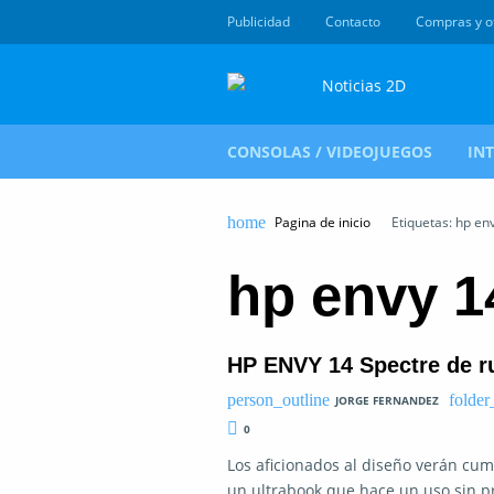
Publicidad
Contacto
Compras y o
CONSOLAS / VIDEOJUEGOS
IN
Pagina de inicio
Etiquetas: hp en
hp envy 1
HP ENVY 14 Spectre de 
JORGE FERNANDEZ
0
Los aficionados al diseño verán cum
un ultrabook que hace un uso sin p