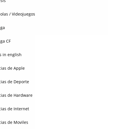
isis
olas / Videojuegos
aga
ga CF
 in english
cias de Apple
cias de Deporte
cias de Hardware
cias de Internet
cias de Moviles