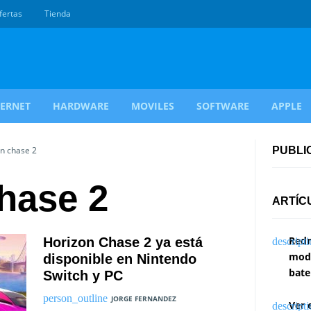
fertas
Tienda
TERNET
HARDWARE
MOVILES
SOFTWARE
APPLE
on chase 2
PUBLI
hase 2
ARTÍC
Redm
Horizon Chase 2 ya está
modi
disponible en Nintendo
bate
Switch y PC
JORGE FERNANDEZ
Ver 