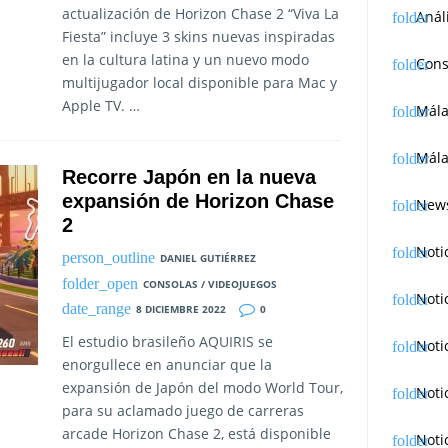
actualización de Horizon Chase 2 “Viva La
Anál
Fiesta” incluye 3 skins nuevas inspiradas
en la cultura latina y un nuevo modo
Cons
multijugador local disponible para Mac y
Apple TV. …
Mál
Mála
Recorre Japón en la nueva
expansión de Horizon Chase
News
2
Noti
DANIEL GUTIÉRREZ
CONSOLAS / VIDEOJUEGOS
Noti
8 DICIEMBRE 2022
0
El estudio brasileño AQUIRIS se
Noti
enorgullece en anunciar que la
expansión de Japón del modo World Tour,
Noti
para su aclamado juego de carreras
arcade Horizon Chase 2, está disponible
Noti