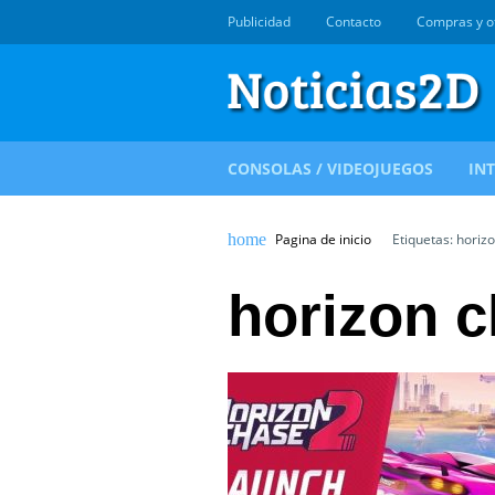
Publicidad
Contacto
Compras y o
CONSOLAS / VIDEOJUEGOS
IN
Pagina de inicio
Etiquetas: horiz
horizon c