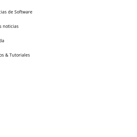
cias de Software
s noticias
da
os & Tutoriales