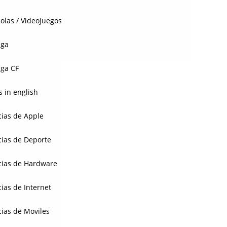
olas / Videojuegos
aga
ga CF
 in english
cias de Apple
cias de Deporte
cias de Hardware
cias de Internet
cias de Moviles