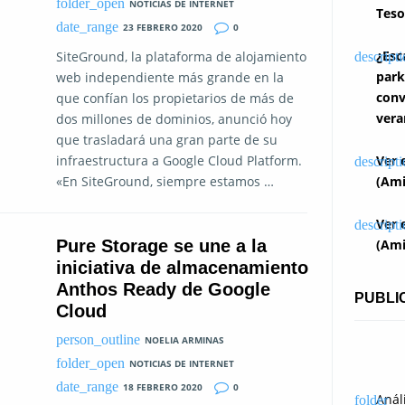
NOTICIAS DE INTERNET
Teso
23 FEBRERO 2020
0
¿Esc
SiteGround, la plataforma de alojamiento
park
web independiente más grande en la
conv
que confían los propietarios de más de
vera
dos millones de dominios, anunció hoy
que trasladará una gran parte de su
infraestructura a Google Cloud Platform.
Ver 
«En SiteGround, siempre estamos …
(Ami
Ver 
Pure Storage se une a la
(Ami
iniciativa de almacenamiento
Anthos Ready de Google
PUBLI
Cloud
NOELIA ARMINAS
NOTICIAS DE INTERNET
18 FEBRERO 2020
0
Anál