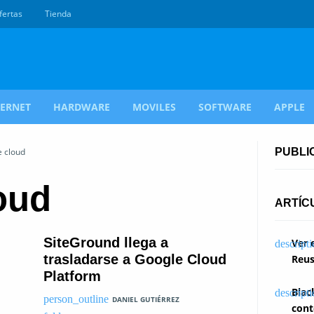
fertas
Tienda
TERNET
HARDWARE
MOVILES
SOFTWARE
APPLE
e cloud
PUBLI
oud
ARTÍC
SiteGround llega a
Ver 
trasladarse a Google Cloud
Reus
Platform
Blac
DANIEL GUTIÉRREZ
cont