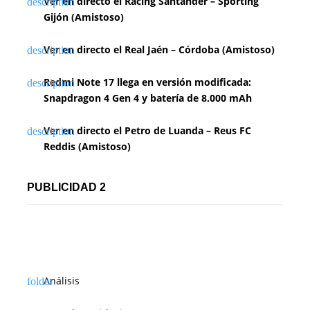
n
Ver en directo el Racing Santander – Sporting
Gijón (Amistoso)
d
Ver en directo el Real Jaén – Córdoba (Amistoso)
e
e
Redmi Note 17 llega en versión modificada:
Snapdragon 4 Gen 4 y batería de 8.000 mAh
n
t
Ver en directo el Petro de Luanda – Reus FC
Reddis (Amistoso)
r
a
PUBLICIDAD 2
d
a
s
Análisis