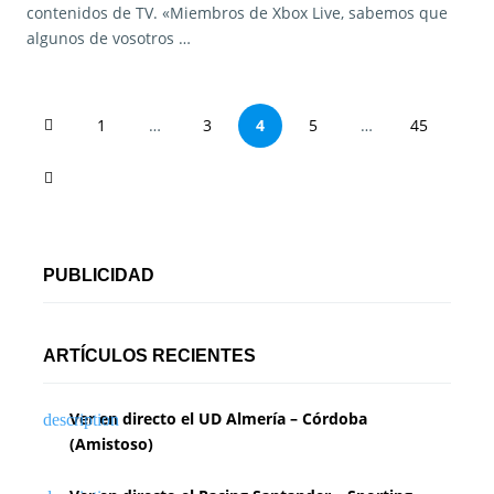
contenidos de TV. «Miembros de Xbox Live, sabemos que
algunos de vosotros …
P
1
…
3
4
5
…
45
a
g
i
PUBLICIDAD
n
a
ARTÍCULOS RECIENTES
c
i
Ver en directo el UD Almería – Córdoba
(Amistoso)
ó