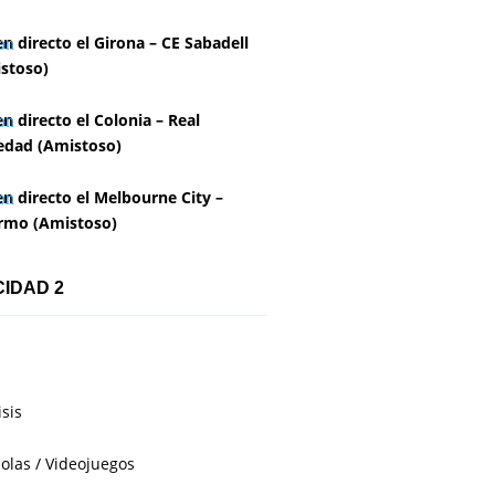
en directo el Girona – CE Sabadell
stoso)
en directo el Colonia – Real
edad (Amistoso)
en directo el Melbourne City –
rmo (Amistoso)
CIDAD 2
isis
olas / Videojuegos