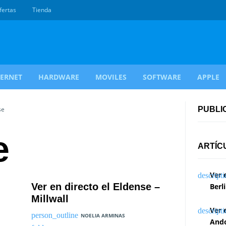
fertas
Tienda
TERNET
HARDWARE
MOVILES
SOFTWARE
APPLE
se
PUBLI
e
ARTÍC
Ver 
Ver en directo el Eldense –
Berl
Millwall
Ver 
NOELIA ARMINAS
Ando