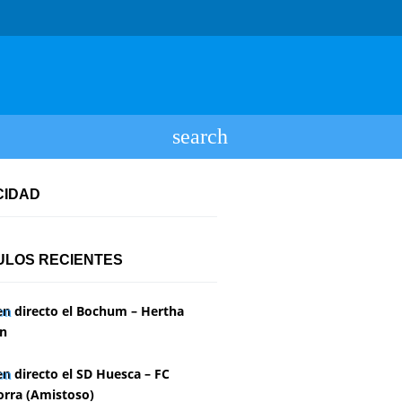
CIDAD
ULOS RECIENTES
en directo el Bochum – Hertha
in
en directo el SD Huesca – FC
rra (Amistoso)