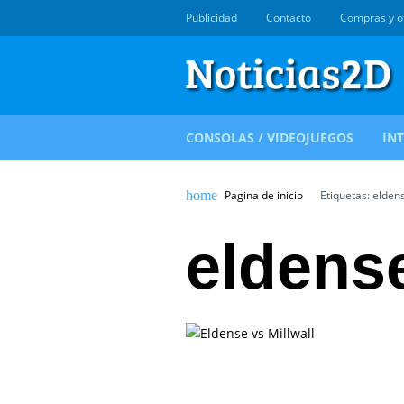
Publicidad
Contacto
Compras y o
CONSOLAS / VIDEOJUEGOS
IN
Pagina de inicio
Etiquetas: elden
eldens