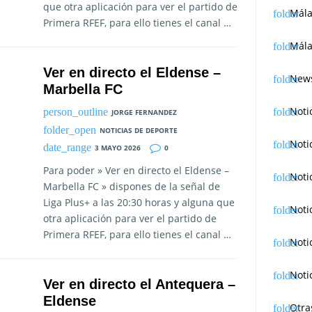
que otra aplicación para ver el partido de
Mál
Primera RFEF, para ello tienes el canal …
Mála
Ver en directo el Eldense –
News
Marbella FC
Noti
JORGE FERNANDEZ
NOTICIAS DE DEPORTE
Noti
3 MAYO 2026
0
Para poder » Ver en directo el Eldense –
Noti
Marbella FC » dispones de la señal de
Liga Plus+ a las 20:30 horas y alguna que
Noti
otra aplicación para ver el partido de
Primera RFEF, para ello tienes el canal …
Noti
Noti
Ver en directo el Antequera –
Eldense
Otra