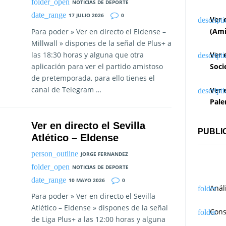
NOTICIAS DE DEPORTE
17 JULIO 2026
0
Ver 
(Ami
Para poder » Ver en directo el Eldense –
Millwall » dispones de la señal de Plus+ a
las 18:30 horas y alguna que otra
Ver 
aplicación para ver el partido amistoso
Soci
de pretemporada, para ello tienes el
canal de Telegram …
Ver 
Pale
Ver en directo el Sevilla
PUBLI
Atlético – Eldense
JORGE FERNANDEZ
NOTICIAS DE DEPORTE
10 MAYO 2026
0
Anál
Para poder » Ver en directo el Sevilla
Atlético – Eldense » dispones de la señal
Cons
de Liga Plus+ a las 12:00 horas y alguna