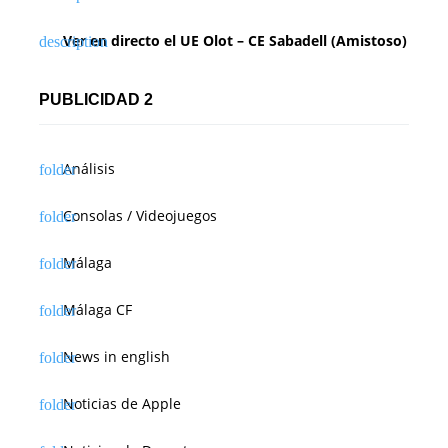
e
Ver en directo el UE Olot – CE Sabadell (Amistoso)
e
n
PUBLICIDAD 2
t
Análisis
r
a
Consolas / Videojuegos
d
Málaga
a
Málaga CF
s
News in english
Noticias de Apple