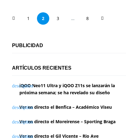
P
1
2
3
…
8
a
g
PUBLICIDAD
i
n
ARTÍCULOS RECIENTES
a
iQOO Neo11 Ultra y iQOO Z11s se lanzarán la
c
próxima semana; se ha revelado su diseño
i
Ver en directo el Benfica – Académico Viseu
ó
n
Ver en directo el Moreirense – Sporting Braga
d
Ver en directo el Gil Vicente – Rio Ave