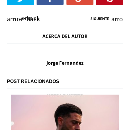
N
ANTERIOR
SIGUIENTE
a
ACERCA DEL AUTOR
v
e
g
Jorge Fernandez
a
c
POST RELACIONADOS
i
ó
n
d