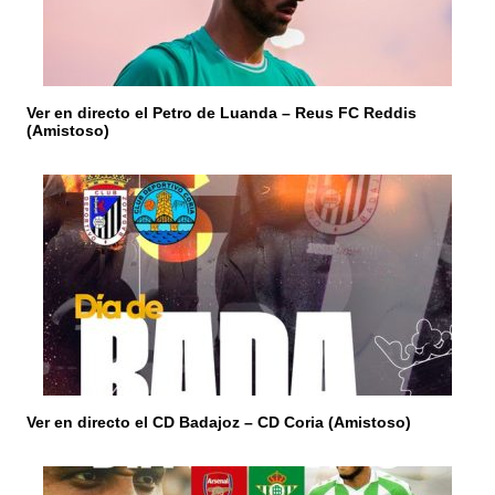
e
e
n
Ver en directo el Petro de Luanda – Reus FC Reddis
(Amistoso)
t
r
a
d
a
s
Ver en directo el CD Badajoz – CD Coria (Amistoso)