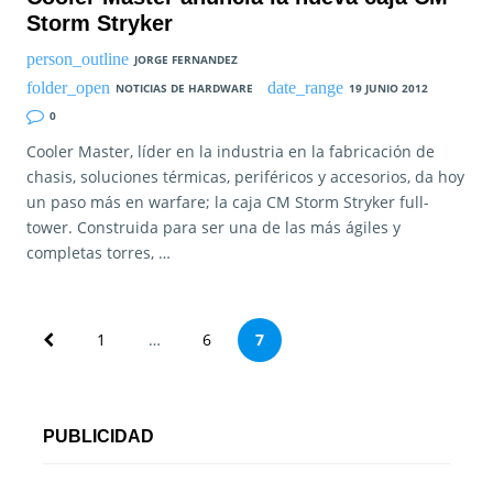
Storm Stryker
JORGE FERNANDEZ
NOTICIAS DE HARDWARE
19 JUNIO 2012
0
Cooler Master, líder en la industria en la fabricación de
chasis, soluciones térmicas, periféricos y accesorios, da hoy
un paso más en warfare; la caja CM Storm Stryker full-
tower. Construida para ser una de las más ágiles y
completas torres, …
P
1
…
6
7
a
g
PUBLICIDAD
i