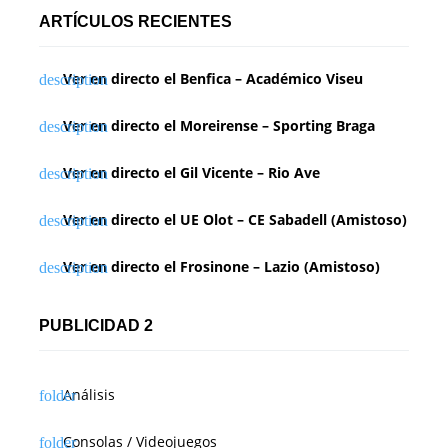
n
ARTÍCULOS RECIENTES
a
Ver en directo el Benfica – Académico Viseu
c
i
Ver en directo el Moreirense – Sporting Braga
ó
Ver en directo el Gil Vicente – Rio Ave
n
Ver en directo el UE Olot – CE Sabadell (Amistoso)
d
Ver en directo el Frosinone – Lazio (Amistoso)
e
e
PUBLICIDAD 2
n
t
Análisis
r
Consolas / Videojuegos