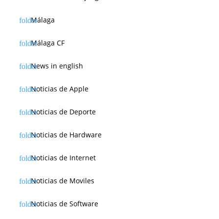
a
Málaga
d
a
Málaga CF
s
News in english
Noticias de Apple
Noticias de Deporte
Noticias de Hardware
Noticias de Internet
Noticias de Moviles
Noticias de Software