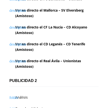
c
i
Ver en directo el Mallorca – SV Elversberg
(Amistoso)
ó
n
Ver en directo el CF La Nucía – CD Alcoyano
(Amistoso)
d
Ver en directo el CD Leganés – CD Tenerife
e
(Amistoso)
e
Ver en directo el Real Ávila – Unionistas
n
(Amistoso)
t
PUBLICIDAD 2
r
a
Análisis
d