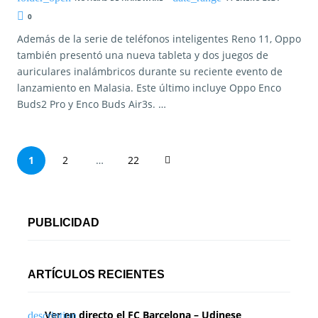
0
Además de la serie de teléfonos inteligentes Reno 11, Oppo
también presentó una nueva tableta y dos juegos de
auriculares inalámbricos durante su reciente evento de
lanzamiento en Malasia. Este último incluye Oppo Enco
Buds2 Pro y Enco Buds Air3s. …
P
1
2
…
22
a
g
PUBLICIDAD
i
n
ARTÍCULOS RECIENTES
a
Ver en directo el FC Barcelona – Udinese