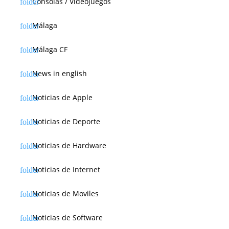
Consolas / Videojuegos
a
s
Málaga
Málaga CF
News in english
Noticias de Apple
Noticias de Deporte
Noticias de Hardware
Noticias de Internet
Noticias de Moviles
Noticias de Software