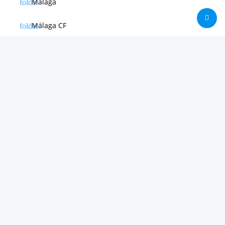
Málaga
Málaga CF
News in english
Noticias de Apple
Noticias de Deporte
Noticias de Hardware
Noticias de Internet
Noticias de Moviles
Noticias de Software
Otras noticias