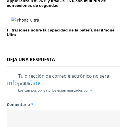
e
Apple lanza iOS 26.6 y iPadOS 26.6 con multitud de
correcciones de seguridad
n
t
Filtraciones sobre la capacidad de la batería del iPhone
r
Ultra
a
d
DEJA UNA RESPUESTA
a
s
Tu dirección de correo electrónico no será
publicada.
Los campos obligatorios están marcados con
*
Comentario
*