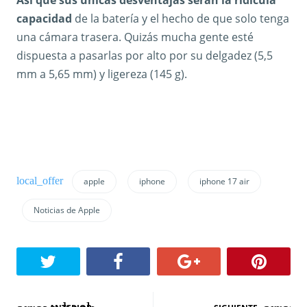
Así que sus únicas desventajas serán la ridícula
capacidad
de la batería y el hecho de que solo tenga
una cámara trasera. Quizás mucha gente esté
dispuesta a pasarlas por alto por su delgadez (5,5
mm a 5,65 mm) y ligereza (145 g).
apple
iphone
iphone 17 air
Noticias de Apple
N