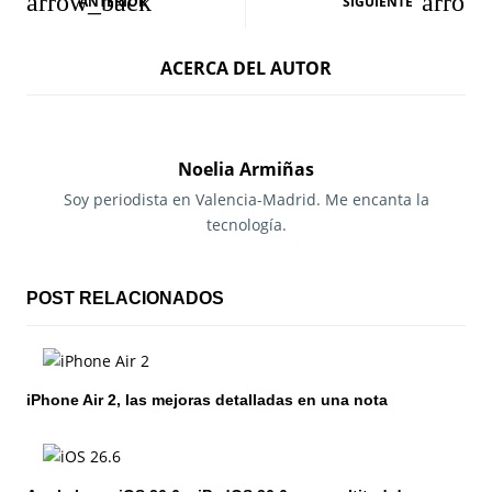
ANTERIOR
SIGUIENTE
a
ACERCA DEL AUTOR
v
e
g
Noelia Armiñas
a
Soy periodista en Valencia-Madrid. Me encanta la
tecnología.
c
i
POST RELACIONADOS
ó
n
iPhone Air 2, las mejoras detalladas en una nota
d
e