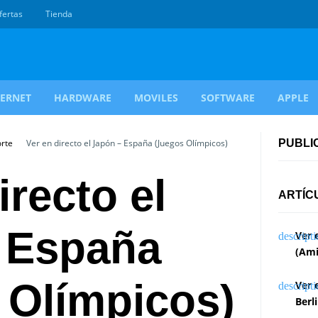
fertas
Tienda
TERNET
HARDWARE
MOVILES
SOFTWARE
APPLE
orte
Ver en directo el Japón – España (Juegos Olímpicos)
PUBLI
irecto el
ARTÍC
 España
Ver 
(Ami
 Olímpicos)
Ver 
Berl