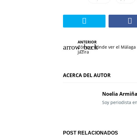
N
ANTERIOR
Cómo y dónde ver el Málaga 
a
Jazira
v
e
ACERCA DEL AUTOR
g
Noelia Armiñ
a
Soy periodista e
c
i
ó
POST RELACIONADOS