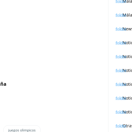
Mál
Mála
News
Noti
Noti
Noti
aña
Noti
Noti
Noti
Otra
juegos olimpicos