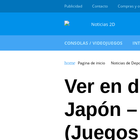
Publicidad
Contacto
Compras y o
CONSOLAS / VIDEOJUEGOS
IN
Pagina de inicio
Noticias de Dep
Ver en d
Japón –
(Juegos