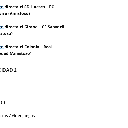
en directo el SD Huesca – FC
rra (Amistoso)
en directo el Girona – CE Sabadell
stoso)
en directo el Colonia – Real
edad (Amistoso)
CIDAD 2
isis
olas / Videojuegos