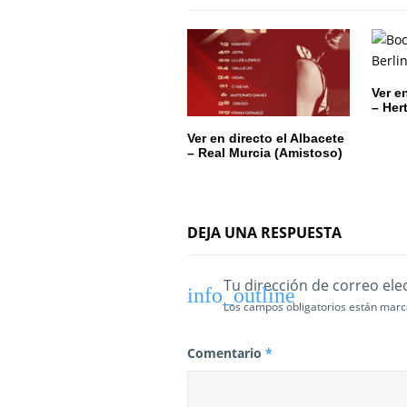
n
d
e
Ver e
– Her
e
Ver en directo el Albacete
– Real Murcia (Amistoso)
n
t
r
DEJA UNA RESPUESTA
a
Tu dirección de correo ele
d
Los campos obligatorios están mar
a
Comentario
*
s