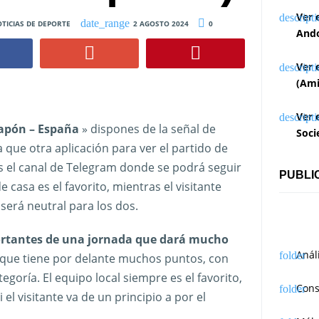
Ver 
TICIAS DE DEPORTE
2 AGOSTO 2024
0
Ando
Ver 
(Ami
Ver 
 Japón – España
» dispones de la señal de
Soci
 que otra aplicación para ver el partido de
nes el canal de Telegram donde se podrá seguir
PUBLI
e casa es el favorito, mientras el visitante
erá neutral para los dos.
ortantes de una jornada que dará mucho
Anál
 que tiene por delante muchos puntos, con
egoría. El equipo local siempre es el favorito,
Cons
l visitante va de un principio a por el