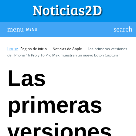
MENU
Pagina de inicio
Noticias de Apple
Las primeras versiones
del iPhone 16 Pro y 16 Pro Max muestran un nuevo botón Capturar
Las
primeras
versiones