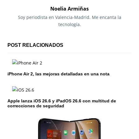
g
Noelia Armiñas
a
Soy periodista en Valencia-Madrid. Me encanta la
tecnología.
c
i
POST RELACIONADOS
ó
n
iPhone Air 2, las mejoras detalladas en una nota
d
e
e
Apple lanza iOS 26.6 y iPadOS 26.6 con multitud de
correcciones de seguridad
n
t
r