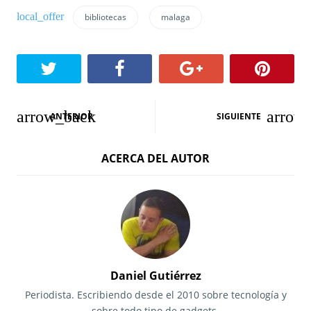
bibliotecas
malaga
N
ANTERIOR
SIGUIENTE
a
ACERCA DEL AUTOR
v
e
g
a
c
Daniel Gutiérrez
i
Periodista. Escribiendo desde el 2010 sobre tecnología y
sobre todo tipo de gadgets.