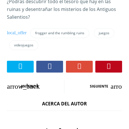
¿Podrás descubrir todo el tesoro que hay en las
ruinas y desentrañar los misterios de los Antiguos
Salientios?
frogger and the rumbling ruins
juegos
videojuegos
N
ANTERIOR
SIGUIENTE
a
ACERCA DEL AUTOR
v
e
g