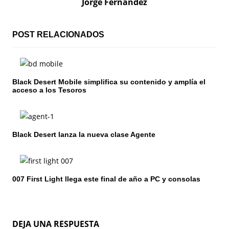
Jorge Fernandez
a
c
POST RELACIONADOS
i
ó
Black Desert Mobile simplifica su contenido y amplía el
acceso a los Tesoros
n
d
e
Black Desert lanza la nueva clase Agente
e
n
007 First Light llega este final de año a PC y consolas
t
r
DEJA UNA RESPUESTA