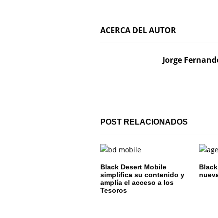
v
e
ACERCA DEL AUTOR
g
Jorge Fernand
a
c
i
ó
POST RELACIONADOS
n
d
Black Desert Mobile
Black
e
simplifica su contenido y
nueva
amplía el acceso a los
Tesoros
e
n