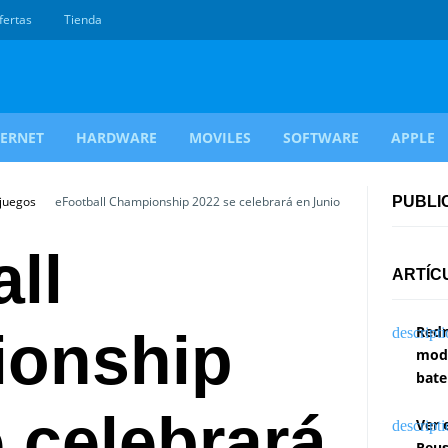
fertas
Tienda
TERNET
HARDWARE
MOVILES
SOFTWARE
APPLE
ojuegos
eFootball Championship 2022 se celebrará en Junio
PUBLI
ll
ARTÍC
Redm
onship
modi
bate
 celebrará
Ver 
Reus