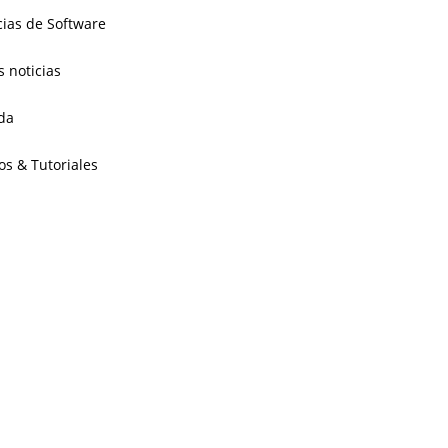
cias de Software
s noticias
da
os & Tutoriales