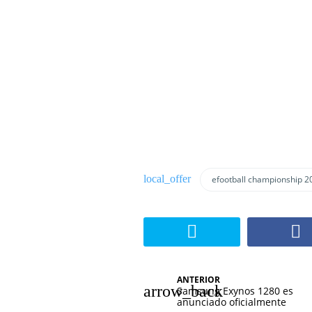
efootball championship 2
N
ANTERIOR
Samsung Exynos 1280 es
a
anunciado oficialmente