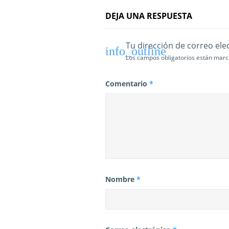
t
DEJA UNA RESPUESTA
r
Tu dirección de correo ele
a
Los campos obligatorios están mar
d
Comentario
*
a
s
Nombre
*