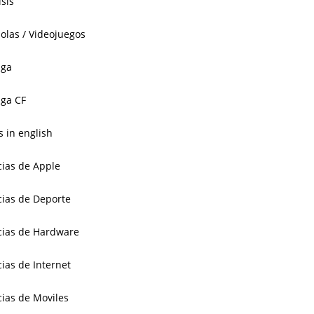
isis
olas / Videojuegos
aga
ga CF
 in english
cias de Apple
cias de Deporte
cias de Hardware
cias de Internet
cias de Moviles