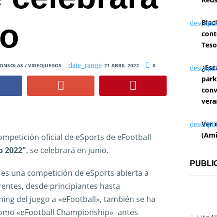
io
Blac
cont
Teso
ONSOLAS / VIDEOJUEGOS
21 ABRIL 2022
0
¿Esc
park
conv
vera
Ver 
(Ami
mpetición oficial de eSports de eFootball
p 2022″
, se celebrará en junio.
PUBLI
es una competición de eSports abierta a
entes, desde principiantes hasta
ming del juego a «eFootball», también se ha
como «eFootball Championship» -antes