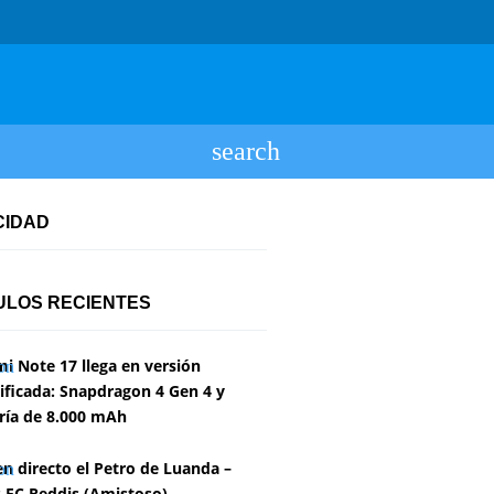
CIDAD
ULOS RECIENTES
i Note 17 llega en versión
ficada: Snapdragon 4 Gen 4 y
ría de 8.000 mAh
en directo el Petro de Luanda –
 FC Reddis (Amistoso)