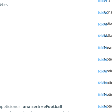
Anál
e»-.
Cons
Mál
Mála
News
Noti
Noti
Noti
Noti
Noti
mpeticiones:
una será «eFootball