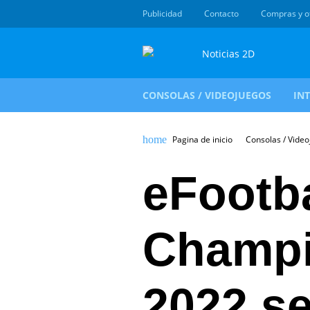
Publicidad
Contacto
Compras y o
CONSOLAS / VIDEOJUEGOS
IN
Pagina de inicio
Consolas / Vide
eFootba
Champi
2022 se