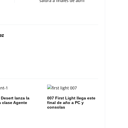
saldrá a finales de abril
ez
 Desert lanza la
007 First Light llega este
 clase Agente
final de año a PC y
consolas