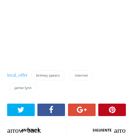
britney spears
internet
jamie lynn
N
ANTERIOR
SIGUIENTE