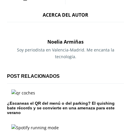
a
ACERCA DEL AUTOR
v
e
g
Noelia Armiñas
a
Soy periodista en Valencia-Madrid. Me encanta la
tecnología.
c
i
POST RELACIONADOS
ó
n
¿Escaneas el QR del menú o del parking? El quishing
d
bate récords y se convierte en una amenaza para este
verano
e
e