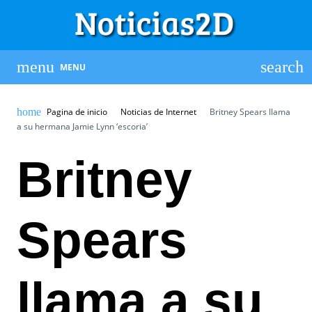
MENU
Pagina de inicio
Noticias de Internet
Britney Spears llama
a su hermana Jamie Lynn ‘escoria’
Britney
Spears
llama a su