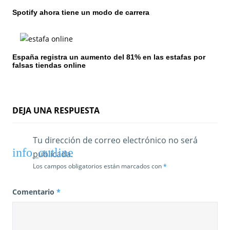
n
Spotify ahora tiene un modo de carrera
t
r
España registra un aumento del 81% en las estafas por
falsas tiendas online
a
d
a
DEJA UNA RESPUESTA
s
Tu dirección de correo electrónico no será
publicada.
Los campos obligatorios están marcados con
*
Comentario
*