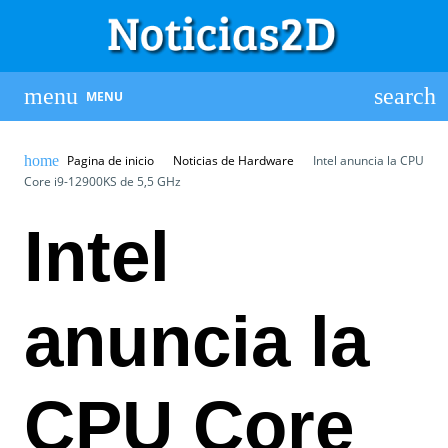
MENU
Pagina de inicio
Noticias de Hardware
Intel anuncia la CPU
Core i9-12900KS de 5,5 GHz
Intel
anuncia la
CPU Core