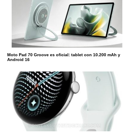
e
n
t
r
a
Moto Pad 70 Groove es oficial: tablet con 10.200 mAh y
d
Android 16
a
s