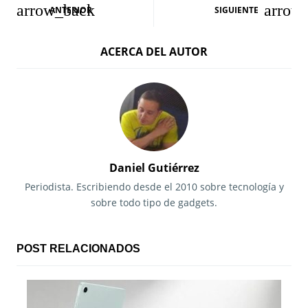
N
ANTERIOR
SIGUIENTE
a
ACERCA DEL AUTOR
v
e
g
a
c
Daniel Gutiérrez
i
Periodista. Escribiendo desde el 2010 sobre tecnología y
sobre todo tipo de gadgets.
ó
n
POST RELACIONADOS
d
e