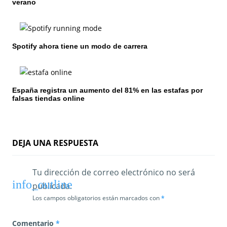
n
verano
d
e
Spotify ahora tiene un modo de carrera
e
n
España registra un aumento del 81% en las estafas por
t
falsas tiendas online
r
a
DEJA UNA RESPUESTA
d
a
Tu dirección de correo electrónico no será
publicada.
s
Los campos obligatorios están marcados con
*
Comentario
*