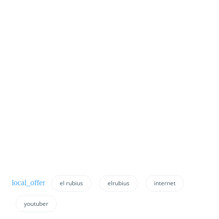
el rubius
elrubius
internet
youtuber