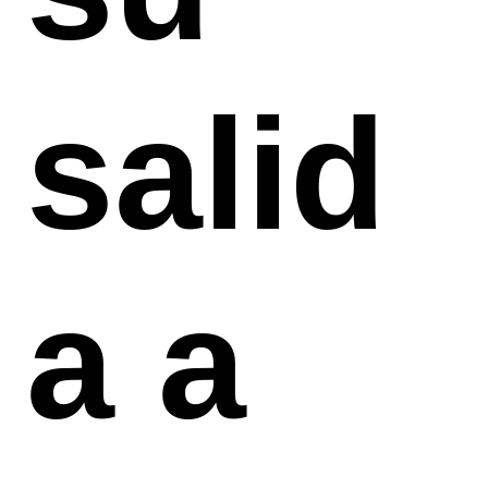
salid
a a