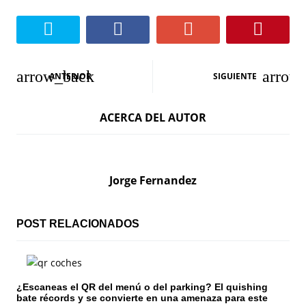
N
ANTERIOR
SIGUIENTE
a
ACERCA DEL AUTOR
v
e
g
Jorge Fernandez
a
c
POST RELACIONADOS
i
ó
¿Escaneas el QR del menú o del parking? El quishing
bate récords y se convierte en una amenaza para este