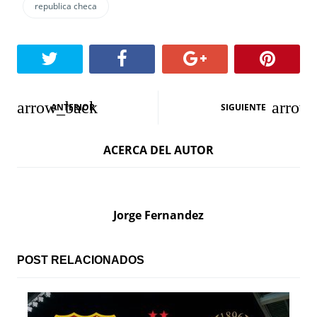
republica checa
N
ANTERIOR
SIGUIENTE
a
ACERCA DEL AUTOR
v
e
g
Jorge Fernandez
a
c
POST RELACIONADOS
i