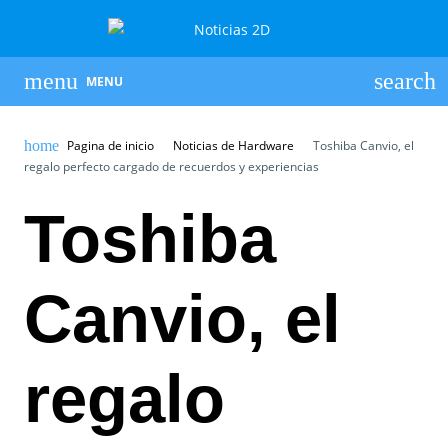
MENU
Pagina de inicio
Noticias de Hardware
Toshiba Canvio, el
regalo perfecto cargado de recuerdos y experiencias
Toshiba
Canvio, el
regalo