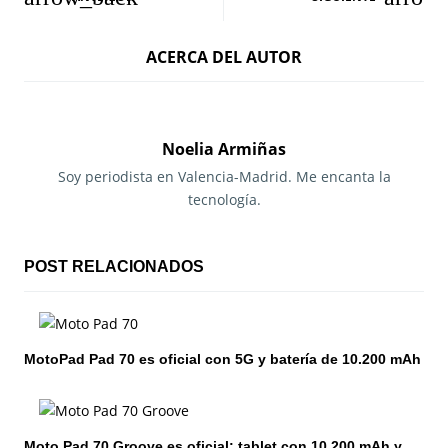
a
ACERCA DEL AUTOR
v
e
g
Noelia Armiñas
a
Soy periodista en Valencia-Madrid. Me encanta la
tecnología.
c
i
POST RELACIONADOS
ó
n
MotoPad Pad 70 es oficial con 5G y batería de 10.200 mAh
d
e
e
Moto Pad 70 Groove es oficial: tablet con 10.200 mAh y