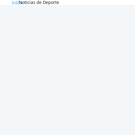
Noticias de Deporte
Noticias de Hardware
Noticias de Internet
Noticias de Moviles
Noticias de Software
Otras noticias
Tienda
Trucos & Tutoriales