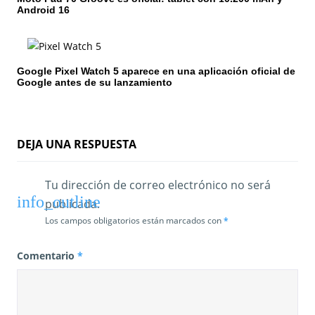
Android 16
n
t
Google Pixel Watch 5 aparece en una aplicación oficial de
r
Google antes de su lanzamiento
a
d
DEJA UNA RESPUESTA
a
s
Tu dirección de correo electrónico no será
publicada.
Los campos obligatorios están marcados con
*
Comentario
*